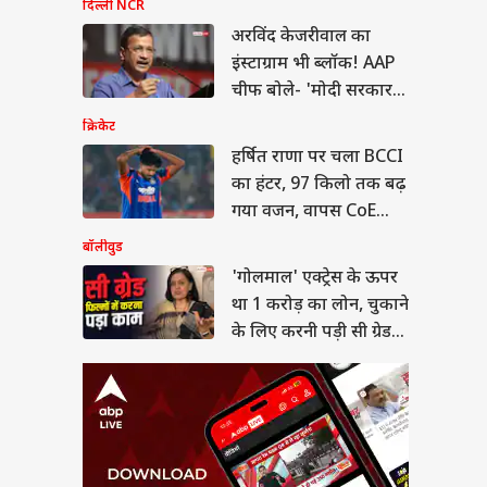
माल' एक्ट्रेस के ऊपर
दिल्ली NCR
 करोड़ का लोन, चुकाने
भूषण
अरविंद केजरीवाल का
िए करनी पड़ी सी ग्रेड
या
ें
इंस्टाग्राम भी ब्लॉक! AAP
चीफ बोले- 'मोदी सरकार
के सामने घुटने न टेके
क्रिकेट
META'
हर्षित राणा पर चला BCCI
यसभा में किस बात पर
का हंटर, 97 किलो तक बढ़
न रिजिजू से भिड़ गए
गया वजन, वापस CoE
, बोले- 'ये मेरा
कार...'
भेजा
बॉलीवुड
'गोलमाल' एक्ट्रेस के ऊपर
था 1 करोड़ का लोन, चुकाने
के लिए करनी पड़ी सी ग्रेड
फिल्में