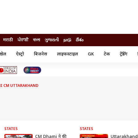
मराठी
ਪੰਜਾਬੀ
বাংলা
ગુજરાતી
நாடு
దేశం
खेल
ऐस्ट्रो
बिजनेस
लाइफस्टाइल
GK
टेक
ट्रेंडिंग
ंजन
ऑटो
खेल
ुड
कार
क्रिकेट
री सिनेमा
टेक्नोलॉजी
शिक्षा
ल सिनेमा
MI CM UTTARAKHAND
मोबाइल
रिजल्ट
्रिटीज
चैटजीपीटी
नौकरी
ी
गैजेट
वेब स्टोरीज
यूटिलिटी न्यूज़
कल्चर
फैक्ट चेक
STATES
STATES
CM Dhami ने की
Uttarakhand: 