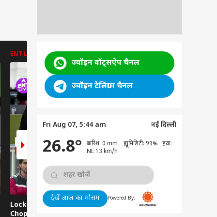
ENT LIVE
ENT LIVE
ENT LIVE
ज्वॉइन वॉट्सऐप चैनल
ज्वॉइन टेलिग्राम चैनल
Fri Aug 07, 5:44 am
नई दिल्ली
26.8°
बारिश: 0 mm ह्यूमिडिटी: 99% हवा:
NE 13 km/h
देखें आज का मौसम
Powered By:
Lock Upp 2 में Harshad
Gatta Kusthi 2
Ramayana 
Chopda का बड़ा
Review: रिश्तों और कुश्ती
विवाद, Shri