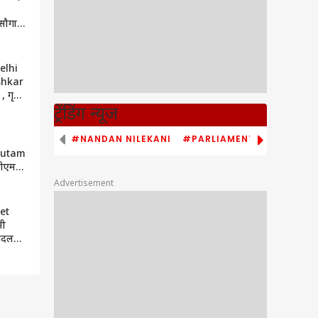
सौगात,
ल्द
elhi
shkar
 गृह
में
ट्रेंडिंग न्यूज
#NANDAN NILEKANI
#PARLIAMENT MONSOON S
autam
 सीएम
अहम
Advertisement
े मौजूद
et
मी
रबदल