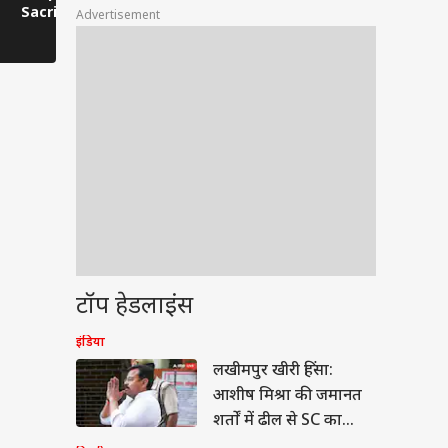
Sacrifice, Shivangi
की इस कहानी ने जीता
Mahasangh
Advertisement
Joshi के लिए छोड़ी
दर्शकों का दिल
Preview Sc
Finalist Position
मांग, Prote
टॉप हेडलाइंस
वुड
इंडिया
लखीमपुर खीरी हिंसा:
आशीष मिश्रा की जमानत
शर्तों में ढील से SC का
इनकार, क्या बोले प्रशांत