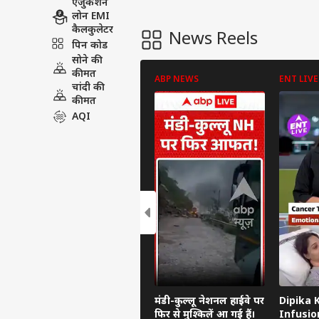
एजुकेशन
लोन EMI
कैलकुलेटर
News Reels
पिन कोड
सोने की
कीमत
ABP NEWS
ENT LIVE
चांदी की
कीमत
AQI
मंडी-कुल्लू नेशनल हाईवे पर
Dipika 
फिर से मुश्किलें आ गई हैं।
Infusio