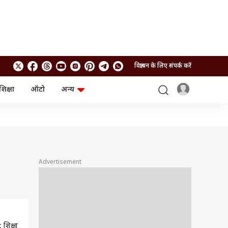
विज्ञापन के लिए संपर्क करें
शिक्षा
ऑटो
अन्य
बिजनेस
लाइफस्टाइल
पर्सनल फाइनेंस
स्वास्थ्य
स्टॉक मार्केट
ट्रैवल
म्यूचुअल फंड्स
फूड
क्रिप्टो
फैशन
आईपीओ
Health and Fitness
Advertisement
फोटो गैलरी
जनरल नॉलेज
वीडियो
शिक्षा