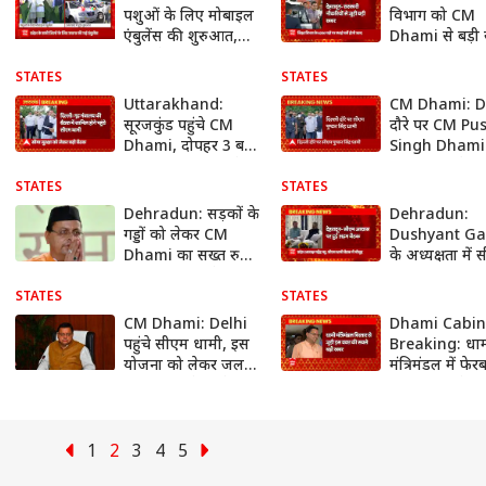
पशुओं के लिए मोबाइल
विभाग को CM
एंबुलेंस की शुरुआत,
Dhami से बड़ी 
प्रदेश के सभी जिलों में
6250 पदों पर ज
रवाना हुई एंबुलेंस
होगी स्थाई भर्ती
STATES
STATES
Uttarakhand:
CM Dhami: D
सूरजकुंड पहुंचे CM
दौरे पर CM Pu
Dhami, दोपहर 3 बजे
Singh Dhami ,
होटल राजहंस में होने
मंत्रालय की बैठक 
वाली बैठक में होंगे
होंगे शामिल
STATES
STATES
शामिल
Dehradun: सड़कों के
Dehradun:
गड्डों को लेकर CM
Dushyant G
Dhami का सख्त रुख,
के अध्यक्षता में
नए CHO भर्ती के दिए
आवास पर हुई 
आदेश
बैठक, ये नेता रह
STATES
STATES
CM Dhami: Delhi
Dhami Cabin
पहुंचे सीएम धामी, इस
Breaking: धा
योजना को लेकर जल
मंत्रिमंडल में फे
शक्ति मंत्री से करेंगे
की अटकलें तेज
मुलाकात
1
2
3
4
5