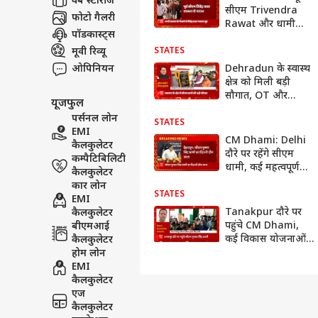
वेब स्टोरीज
सीएम Trivendra
फोटो गैलरी
Rawat और धामी
पॉडकास्ट्स
सरकार के बीच कुछ
ठीक नहीं, ये है
मूवी रिव्यू
STATES
नाराजगी की वजह
ओपिनियन
Dehradun के स्वास्थ
क्षेत्र को मिली बड़ी
सौगात, OT और
यूजफुल
इमरजेंसी भवन का CM
पर्सनल लोन
ने किया उद्घाटन
STATES
EMI
CM Dhami: Delhi
कैलकुलेटर
दौरे पर रहेंगे सीएम
कम्पैटिबिलिटी
धामी, कई महत्वपूर्ण
कैलकुलेटर
बैठकों में होंगे शामिल
कार लोन
STATES
EMI
Tanakpur दौरे पर
कैलकुलेटर
पहुंचे CM Dhami,
बीएमआई
कई विकास योजनाओं
कैलकुलेटर
का किया लोकार्पण और
होम लोन
शिलान्यास |
EMI
Uttarakhand
कैलकुलेटर
News
एज
कैलकुलेटर