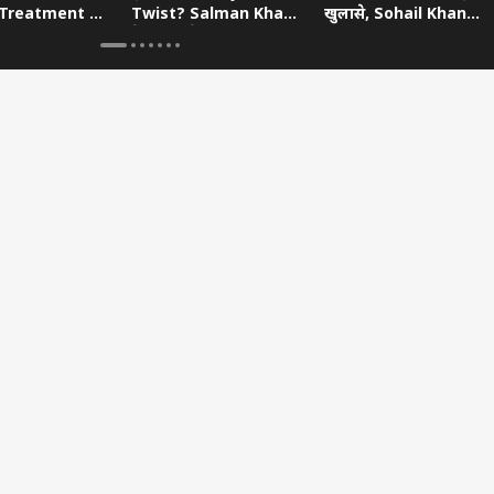
Treatment के
Twist? Salman Khan
खुलासे, Sohail Khan
ीं भावुक
के Hint से बढ़ी हलचल
Divorce और Jail Days
पर की बात
 कार्नर
 आर्टिकल्स
टॉप रील्स
ा
दिल्ली NCR
क्रिकेट
बॉली