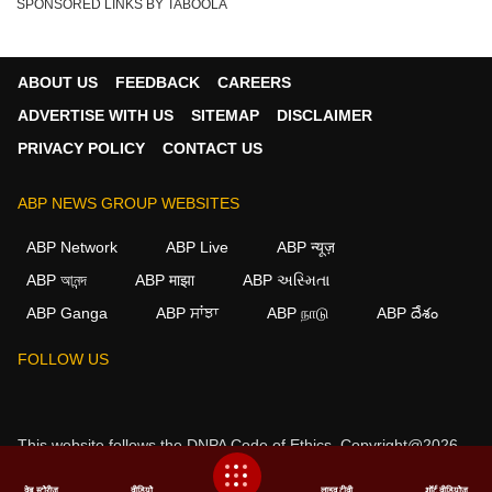
SPONSORED LINKS BY TABOOLA
ABOUT US
FEEDBACK
CAREERS
ADVERTISE WITH US
SITEMAP
DISCLAIMER
PRIVACY POLICY
CONTACT US
ABP NEWS GROUP WEBSITES
ABP Network
ABP Live
ABP न्यूज़
ABP আনন্দ
ABP माझा
ABP અસ્મિતા
ABP Ganga
ABP ਸਾਂਝਾ
ABP நாடு
ABP దేశం
FOLLOW US
This website follows the
DNPA Code of Ethics.
Copyright@2026.
All rights reserved.
वेब स्टोरीज
वीडियो
लाइव टीवी
शॉर्ट वीडियोज