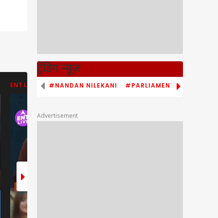
ट्रेंडिंग न्यूज
#NANDAN NILEKANI
#PARLIAMENT MONSOON S
ENT LIVE
ENT LIVE
ABP NEWS
Advertisement