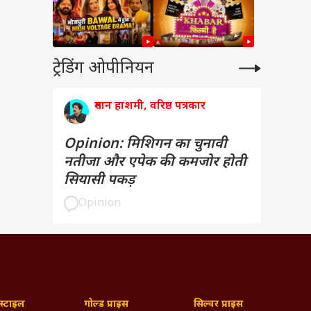
ट्रेडिंग ओपीनियन
रुमान हाशमी, वरिष्ठ पत्रकार
Opinion: मिशिगन का चुनावी
नतीजा और एपेक की कमजोर होती
सियासी पकड़
Opinion
्टाइल
गोल्ड प्राइस
सिल्वर प्राइस