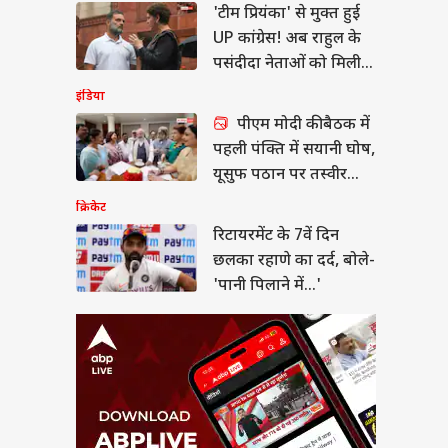
'टीम प्रियंका' से मुक्त हुई
यरमेंट के 7वें दिन छलका
े का दर्द, बोले- 'पानी
UP कांग्रेस! अब राहुल के
े में...'
या
पसंदीदा नेताओं को मिली
कमान
इंडिया
पीएम मोदी की बैठक में
पहली पंक्ति में सयानी घोष,
न हंटर्स बना रही भारतीय
यूसुफ पठान पर तस्वीर
सेना, ऑपरेशन सिंदूर से
साफ
क्रिकेट
 है इसका कनेक्शन?
रिटायरमेंट के 7वें दिन
छलका रहाणे का दर्द, बोले-
'पानी पिलाने में...'