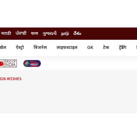
मराठी
ਪੰਜਾਬੀ
বাংলা
ગુજરાતી
நாடு
దేశం
खेल
ऐस्ट्रो
बिजनेस
लाइफस्टाइल
GK
टेक
ट्रेंडिंग
ंजन
ऑटो
खेल
ुड
कार
क्रिकेट
री सिनेमा
टेक्नोलॉजी
शिक्षा
ल सिनेमा
026 WISHES
मोबाइल
रिजल्ट
्रिटीज
चैटजीपीटी
नौकरी
ी
गैजेट
वेब स्टोरीज
यूटिलिटी न्यूज़
कल्चर
फैक्ट चेक