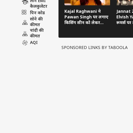
लोन EMI
कैलकुलेटर
Kajal Raghwani ने
Jannat Z
पिन कोड
Pawan Singh पर लगाए
Elvish Ya
सोने की
किसिंग सीन को लेकर
रूमर्स पर त
कीमत
गंभीर आरोप, Bhojpuri
का सच ब
चांदी की
Bawaal में खुलासा
कीमत
AQI
SPONSORED LINKS BY TABOOLA