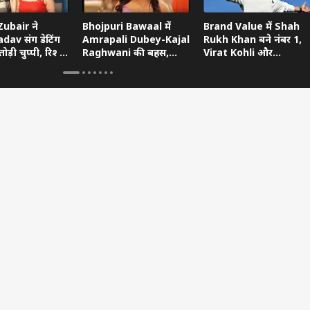
ubair ने
Bhojpuri Bawaal में
Brand Value में Shah
dav संग डेटिंग
Amrapali Dubey-Kajal
Rukh Khan बने नंबर 1,
ोड़ी चुप्पी, रिश्ते
Raghwani की बहस,
Virat Kohli और
ताया
Pawan Singh गुस्से में
Ranveer Singh को छोड़ा
छोड़ गए शो
पीछे