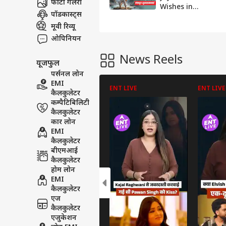
फोटो गैलरी
Wishes in
पॉडकास्ट्स
Sanskrit: परशुराम
जयंती आज, सभी को
मूवी रिव्यू
ये संस्कृत संदेश कहें-
ओपिनियन
परशुराम जयन्त्याः
शुभाशयाः
News Reels
यूजफुल
पर्सनल लोन
EMI
ENT LIVE
ENT LIVE
कैलकुलेटर
कम्पैटिबिलिटी
कैलकुलेटर
कार लोन
EMI
कैलकुलेटर
बीएमआई
कैलकुलेटर
होम लोन
EMI
कैलकुलेटर
एज
कैलकुलेटर
एजुकेशन