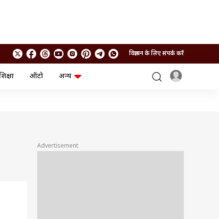
विज्ञापन के लिए संपर्क करें
शिक्षा
ऑटो
अन्य
बिजनेस
लाइफस्टाइल
पर्सनल फाइनेंस
स्वास्थ्य
स्टॉक मार्केट
ट्रैवल
म्यूचुअल फंड्स
फूड
क्रिप्टो
फैशन
आईपीओ
Health and Fitness
Advertisement
फोटो गैलरी
जनरल नॉलेज
वीडियो