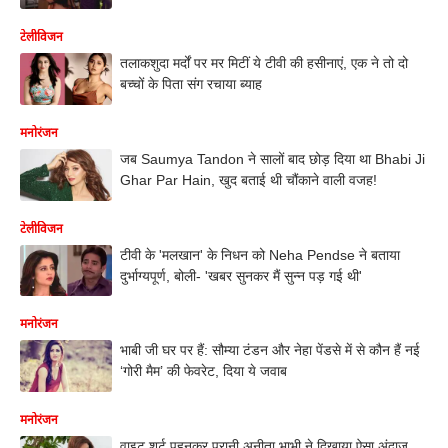
टेलीविजन
तलाकशुदा मर्दों पर मर मिटीं ये टीवी की हसीनाएं, एक ने तो दो
बच्चों के पिता संग रचाया ब्याह
मनोरंजन
जब Saumya Tandon ने सालों बाद छोड़ दिया था Bhabi Ji
Ghar Par Hain, खुद बताई थी चौंकाने वाली वजह!
टेलीविजन
टीवी के 'मलखान' के निधन को Neha Pendse ने बताया
दुर्भाग्यपूर्ण, बोली- 'खबर सुनकर मैं सुन्न पड़ गई थी'
मनोरंजन
भाबी जी घर पर हैं: सौम्या टंडन और नेहा पेंडसे में से कौन हैं नई
‘गोरी मैम’ की फेवरेट, दिया ये जवाब
मनोरंजन
वाइट शर्ट पहनकर पुरानी अनीता भाभी ने दिखाया ऐसा अंदाज़,