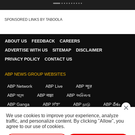
Oscar का सपोर्ट
SPONSORED LINKS BY TABOOLA
ABOUT US
FEEDBACK
CAREERS
ADVERTISE WITH US
SITEMAP
DISCLAIMER
PRIVACY POLICY
CONTACT US
ABP NEWS GROUP WEBSITES
ABP Network
ABP Live
ABP न्यूज़
ABP আনন্দ
ABP माझा
ABP અસ્મિતા
ABP Ganga
ABP ਸਾਂਝਾ
ABP நாடு
ABP దేశం
×
We use cookies to improve your experience, analyze
FOLLOW US
traffic, and personalize content. By clicking "Allow", you
agree to our use of cookies.