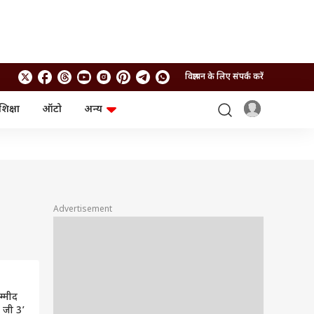
विज्ञापन के लिए संपर्क करें
शिक्षा
ऑटो
अन्य
बिजनेस
लाइफस्टाइल
पर्सनल फाइनेंस
स्वास्थ्य
स्टॉक मार्केट
ट्रैवल
म्यूचुअल फंड्स
फूड
क्रिप्टो
फैशन
आईपीओ
Health and Fitness
Advertisement
फोटो गैलरी
जनरल नॉलेज
वीडियो
म्मीद
र जी 3’