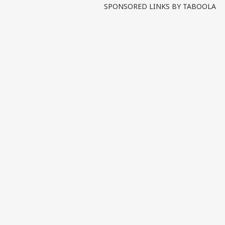
SPONSORED LINKS BY TABOOLA
पर्सनल
टॉप
हॅलो गेस्ट
इंडिय
एडवर्टाइज विथ अस
प्राइवेसी पॉलिसी
कॉन्टैक्ट अस