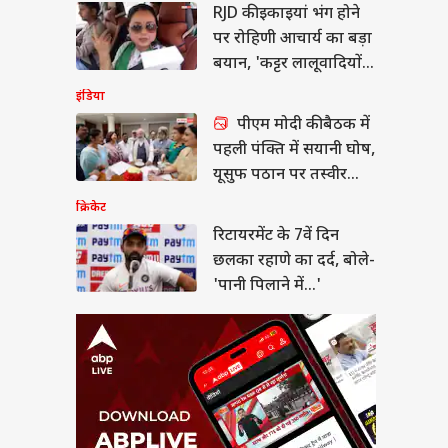
RJD की इकाइयां भंग होने
यरमेंट के 7वें दिन छलका
े का दर्द, बोले- 'पानी
पर रोहिणी आचार्य का बड़ा
े में...'
या
बयान, 'कट्टर लालूवादियों
को...'
इंडिया
पीएम मोदी की बैठक में
पहली पंक्ति में सयानी घोष,
न हंटर्स बना रही भारतीय
यूसुफ पठान पर तस्वीर
सेना, ऑपरेशन सिंदूर से
साफ
क्रिकेट
 है इसका कनेक्शन?
रिटायरमेंट के 7वें दिन
छलका रहाणे का दर्द, बोले-
'पानी पिलाने में...'