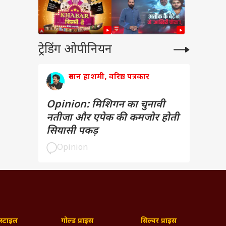
ट्रेडिंग ओपीनियन
रुमान हाशमी, वरिष्ठ पत्रकार
Opinion: मिशिगन का चुनावी
नतीजा और एपेक की कमजोर होती
सियासी पकड़
Opinion
्टाइल
गोल्ड प्राइस
सिल्वर प्राइस