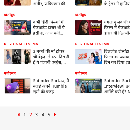
अमीर, पाकिस्तान की
के ट्रेलर में हानिय
हानिया या इंडिया की
आमिर को देख भ
नीरू ?
लोग
बॉलीवुड
बॉलीवुड
कभी हिंदी फिल्मों में
ममता कुलकर्णी 
बैकग्राउंड डांसर थीं ये
फिल्म में बैकग्राउ
हसीना, आज बनीं
डांसर थी दिलजी
पंजाब की क्वीन
दोसांझ की ये एक्ट
फिर बनी सुपरस्ट
REGIONAL CINEMA
REGIONAL CINEMA
3 बच्चों की मां होकर
दिलजीत दोसांझ
भी बेहद ग्लैमरस दिखती
फिल्म का जलवा
हैं ये पंजाबी एक्ट्रेस,
दिन कर दिया इत
पहचाना ?
कलेक्शन
मनोरंजन
मनोरंजन
Satinder Sartaaj ने
Satinder Sar
बताई अपने Humble
Interview| इत
रहने की वजह
शर्मीले क्यों हैं
Bajwa की किस
से हो गए परेशान
1
2
3
4
5