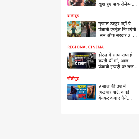
खुश हुए पाक सेलेब्स,
दिलजीत की भी हो रही
तारीफ
बॉलीवुड
मृणाल ठाकुर नहीं ये
पंजाबी एक्ट्रेस निभाएंगी
'सन ऑफ सरदार 2' में
अजय देवगन की पत्नी
का रोल
REGIONAL CINEMA
होटल में साफ-सफाई
करती थीं मां, आज
पंजाबी इंडस्ट्री पर राज
करती हैं ये हसीना
बॉलीवुड
9 साल की उम्र में
अखबार बांटे, कपड़े
बेचकर कमाए पैसे,
स्ट्रगल बयां कर रो पड़ीं
एक्ट्रेस