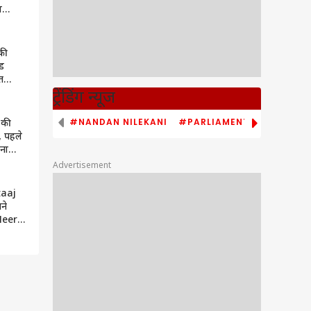
ा
ड़के
की
ंड
त
्रेस,
ट्रेंडिंग न्यूज
ार
#NANDAN NILEKANI
#PARLIAMENT MONSOON S
 की
, पहले
ना
Advertisement
taaj
ने
? Neeru
 बात
?