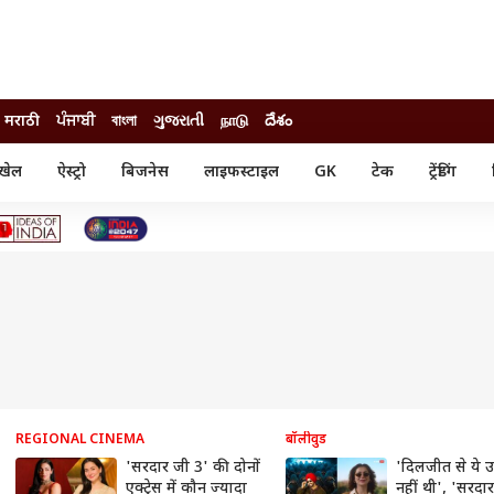
मराठी
ਪੰਜਾਬੀ
বাংলা
ગુજરાતી
நாடு
దేశం
खेल
ऐस्ट्रो
बिजनेस
लाइफस्टाइल
GK
टेक
ट्रेंडिंग
ंजन
ऑटो
खेल
ुड
कार
क्रिकेट
री सिनेमा
टेक्नोलॉजी
शिक्षा
ल सिनेमा
मोबाइल
रिजल्ट
्रिटीज
चैटजीपीटी
नौकरी
ी
गैजेट
वेब स्टोरीज
यूटिलिटी न्यूज़
कल्चर
फैक्ट चेक
REGIONAL CINEMA
बॉलीवुड
'सरदार जी 3' की दोनों
'दिलजीत से ये उ
एक्ट्रेस में कौन ज्यादा
नहीं थी', 'सरदा