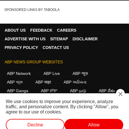
SPONSORED LINKS BY TABOOLA
ABOUT US
FEEDBACK
CAREERS
ADVERTISE WITH US
SITEMAP
DISCLAIMER
PRIVACY POLICY
CONTACT US
ABP NEWS GROUP WEBSITES
ABP Network
ABP Live
ABP न्यूज़
ABP আনন্দ
ABP माझा
ABP અસ્મિતા
ABP Ganga
ABP ਸਾਂਝਾ
ABP நாடு
ABP దేశం
×
We use cookies to improve your experience, analyze
FOLLOW US
traffic, and personalize content. By clicking "Allow", you
agree to our use of cookies.
Decline
Allow
This website follows the
DNPA Code of Ethics.
Copyright@2026.