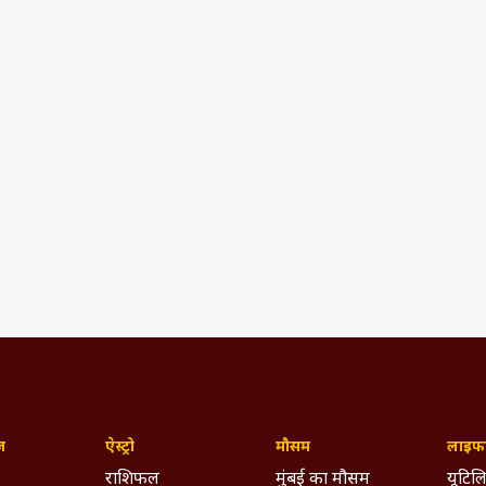
ज़
ऐस्ट्रो
मौसम
लाइफस
राशिफल
मुंबई का मौसम
यूटिलि