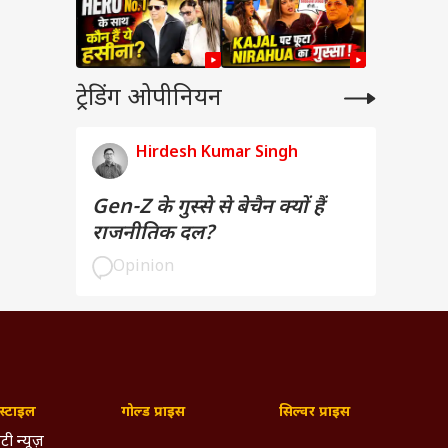
ट्रेडिंग ओपीनियन
Hirdesh Kumar Singh
Gen-Z के गुस्से से बेचैन क्यों हैं
राजनीतिक दल?
Opinion
्टाइल
गोल्ड प्राइस
सिल्वर प्राइस
टी न्यूज़