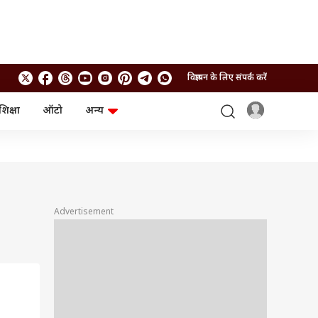
विज्ञापन के लिए संपर्क करें
शिक्षा
ऑटो
अन्य
बिजनेस
लाइफस्टाइल
पर्सनल फाइनेंस
स्वास्थ्य
स्टॉक मार्केट
ट्रैवल
म्यूचुअल फंड्स
फूड
क्रिप्टो
फैशन
आईपीओ
Health and Fitness
Advertisement
फोटो गैलरी
जनरल नॉलेज
वीडियो