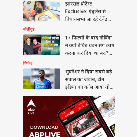
ेश्वर ने दिया सबसे बड़े
झारखंड प्रोटेस्ट
ल का जवाब, टीम इंडिया
Exclusive: एंबुलेंस से
कॉल आया तो क्या
े?
विधानसभा जा रहे देवेंद्र
महतो बोले- सरकार झांसा
बॉलीवुड
दे रही
17 फिल्मों के बाद गोविंदा
ने क्यों डेविड धवन संग काम
-1 दवाओं से बदल रहा
करना कर दिया था बंद?
ापे का इलाज, क्या अब
जरी की जरूरत कम होगी?
एक्टर ने बताई वजह
क्रिकेट
भुवनेश्वर ने दिया सबसे बड़े
सवाल का जवाब, टीम
इंडिया का कॉल आया तो
क्या करेंगे?