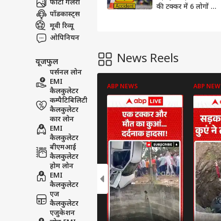
फोटो गैलरी
की टक्कर में 6 लोगों की
पॉडकास्ट्स
मौत, कई घायल
मूवी रिव्यू
ओपिनियन
News Reels
यूजफुल
पर्सनल लोन
EMI
ABP NEWS
ABP NEW
कैलकुलेटर
कम्पैटिबिलिटी
कैलकुलेटर
कार लोन
EMI
कैलकुलेटर
बीएमआई
कैलकुलेटर
होम लोन
EMI
कैलकुलेटर
एज
कैलकुलेटर
एजुकेशन