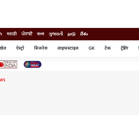
sh
मराठी
ਪੰਜਾਬੀ
বাংলা
ગુજરાતી
நாடு
దేశం
खेल
ऐस्ट्रो
बिजनेस
लाइफस्टाइल
GK
टेक
ट्रेंडिंग
ंजन
ऑटो
खेल
ुड
कार
क्रिकेट
री सिनेमा
टेक्नोलॉजी
शिक्षा
ल सिनेमा
EWS
मोबाइल
रिजल्ट
्रिटीज
चैटजीपीटी
नौकरी
ी
गैजेट
वेब स्टोरीज
यूटिलिटी न्यूज़
कल्चर
फैक्ट चेक