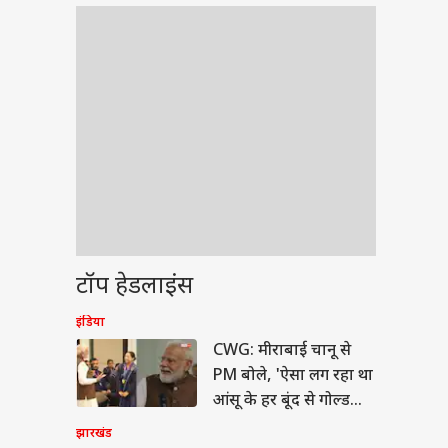
टॉप हेडलाइंस
इंडिया
ेट
CWG: मीराबाई चानू से
PM बोले, 'ऐसा लग रहा था
आंसू के हर बूंद से गोल्ड
मेडल टपक रहा'
झारखंड