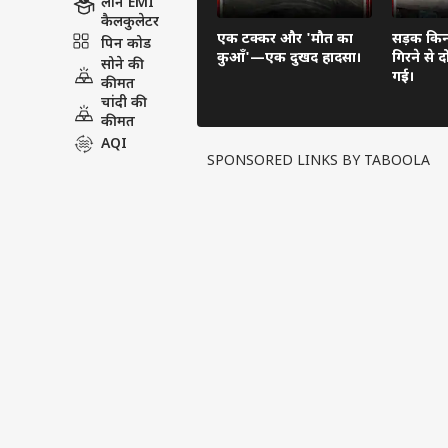
लोन EMI
कैलकुलेटर
एक टक्कर और 'मौत का
सड़क किनार
पिन कोड
कुआँ'—एक दुखद हादसा।
गिरने से 
सोने की
गई।
कीमत
चांदी की
कीमत
AQI
SPONSORED LINKS BY TABOOLA