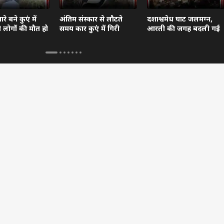
े बने कुएं में
अंतिम संस्कार से लौटते
दशाश्वमेध घाट जलमग्न,
दो लोगों की मौत हो
समय कार कुएं में गिरी
आरती की जगह बदली गई