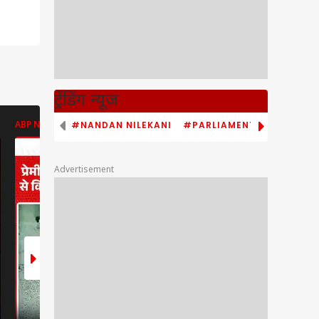
ट्रेंडिंग न्यूज
#NANDAN NILEKANI
#PARLIAMENT MONSOON S
ABP NEWS
ENT LIVE
ENT LIVE
Advertisement