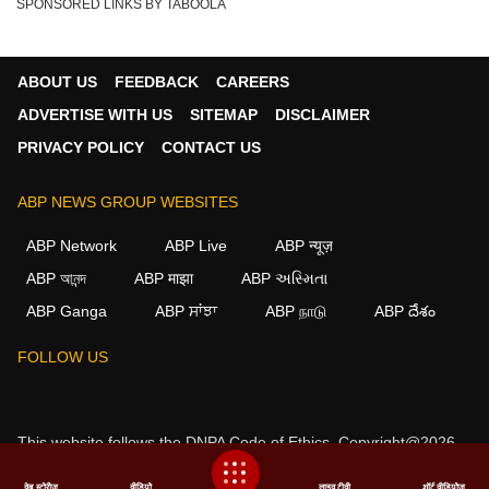
SPONSORED LINKS BY TABOOLA
ABOUT US
FEEDBACK
CAREERS
ADVERTISE WITH US
SITEMAP
DISCLAIMER
PRIVACY POLICY
CONTACT US
ABP NEWS GROUP WEBSITES
ABP Network
ABP Live
ABP न्यूज़
ABP আনন্দ
ABP माझा
ABP અસ્મિતા
ABP Ganga
ABP ਸਾਂਝਾ
ABP நாடு
ABP దేశం
FOLLOW US
This website follows the
DNPA Code of Ethics.
Copyright@2026.
All rights reserved.
वेब स्टोरीज
वीडियो
लाइव टीवी
शॉर्ट वीडियोज