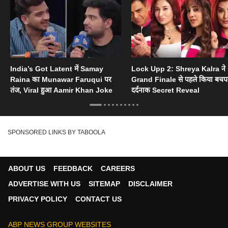
India’s Got Latent में Samay
Lock Upp 2: Shreya Kalra ने
Raina का Munawar Faruqui पर
Grand Finale से पहले किया बचप
तंज, Viral हुआ Aamir Khan Joke
दर्दनाक Secret Reveal
SPONSORED LINKS BY TABOOLA
ABOUT US
FEEDBACK
CAREERS
ADVERTISE WITH US
SITEMAP
DISCLAIMER
PRIVACY POLICY
CONTACT US
ABP NEWS GROUP WEBSITES