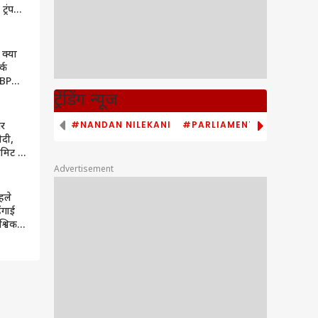
्रंप
ए, समझ
क्या
्क
ABP
ट्रेंडिंग न्यूज
#NANDAN NILEKANI
#PARLIAMENT MONSOON S
पर
ोदी,
मिट में
प्रस
Advertisement
देंगे
हले
ंगाई
श्विक
े
 आपसी
र