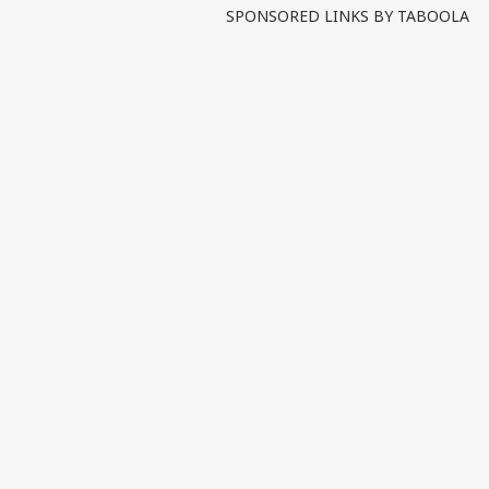
SPONSORED LINKS BY TABOOLA
पर्सनल
टॉप
हॅलो गेस्ट
इंडिय
एडवर्टाइज विथ अस
प्राइवेसी पॉलिसी
कॉन्टैक्ट अस
सेंड फीडबैक