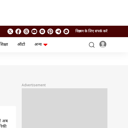
विज्ञापन के लिए संपर्क करें
शिक्षा
ऑटो
अन्य
बिजनेस
लाइफस्टाइल
पर्सनल फाइनेंस
स्वास्थ्य
स्टॉक मार्केट
ट्रैवल
म्यूचुअल फंड्स
फूड
क्रिप्टो
फैशन
आईपीओ
Health and Fitness
Advertisement
फोटो गैलरी
जनरल नॉलेज
वीडियो
ले अब
रिकी