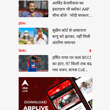
षित राणा पर चला BCCI
अरविंद केजरीवाल का
हंटर, 97 किलो तक बढ़
इंस्टाग्राम भी ब्लॉक! AAP
 वजन, वापस CoE भेजा
या
चीफ बोले- 'मोदी सरकार
के सामने घुटने न टेके
इंडिया
META'
सुप्रीम कोर्ट से आसाराम
बापू को झटका, नहीं मिली
A बिल पर शशि थरूर
अंतरिम जमानत
ार के साथ या खिलाफ?
- 'रिश्ता पूरी तरह...'
क्रिकेट
हर्षित राणा पर चला BCCI
का हंटर, 97 किलो तक बढ़
गया वजन, वापस CoE
भेजा