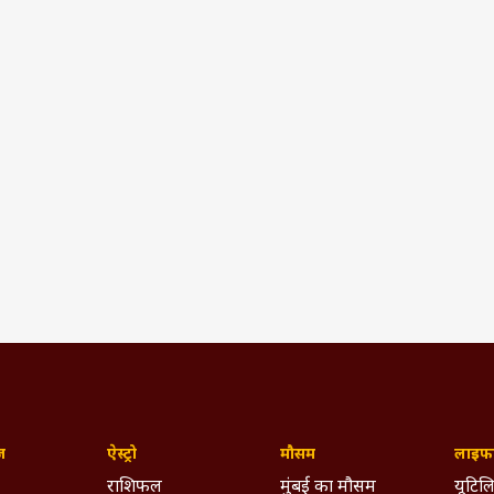
ज़
ऐस्ट्रो
मौसम
लाइफस
राशिफल
मुंबई का मौसम
यूटिलि