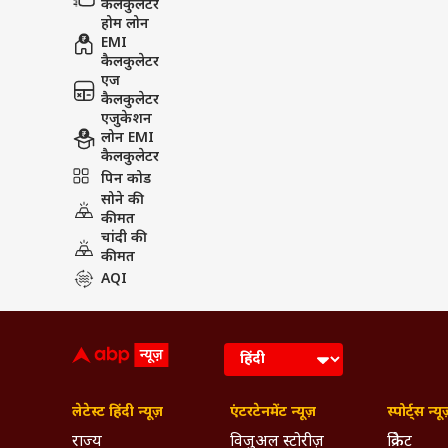
कैलकुलेटर
होम लोन
EMI
कैलकुलेटर
एज
कैलकुलेटर
एजुकेशन
लोन EMI
कैलकुलेटर
पिन कोड
सोने की
कीमत
चांदी की
कीमत
AQI
लेटेस्ट हिंदी न्यूज़
एंटरटेनमेंट न्यूज़
स्पोर्ट्स न्यू
राज्य
विजुअल स्टोरीज़
क्रिकेट