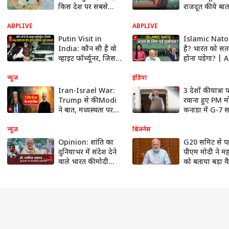
किस देश पर सबसे
राजदूत की ये बात ट
ज्यादा उधार है पैसा?
को सुननी चाहि
आएगी इंडिया की
ABPLIVE
ABPLIVE
असली वैल्यू
Putin Visit in
Islamic Nato 
India: कौन सी है वो
है? भारत को सतर
व्हाइट फॉर्च्यूनर, जिसमें
होना पड़ेगा? | 
PM मोदी संग बैठे
LIVE
पुतिन, जमकर हुई
न्यूज़
इंडिया
वायरल
Iran-Israel War:
3 देशों की यात्रा 
Trump से की Modi
रवाना हुए PM म
ने बात, मध्यस्थता पर
कनाडा में G-7 स
सब कुछ साफ कर दिया
होंगे शामिल; साइ
| ABP News
जाकर एर्दोगन को 
न्यूज़
बिजनेस
मैसेज!
Opinion: शांति का
G20 समिट से प
दुनियाभर में संदेश देने
पीएम मोदी ने मह
वाले भारत की मोदी
को बताया बड़ा वै
सरकार में बदल गई पूरी
मुद्दा, बोले - इसस
तरह से विदेश नीति
निपटने के लिए
सहयोग की दरका