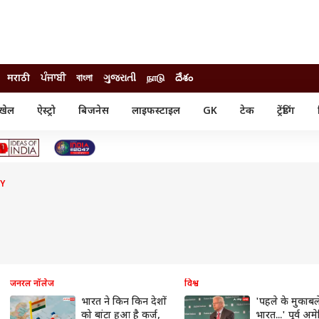
मराठी
ਪੰਜਾਬੀ
বাংলা
ગુજરાતી
நாடு
దేశం
खेल
ऐस्ट्रो
बिजनेस
लाइफस्टाइल
GK
टेक
ट्रेंडिंग
ंजन
ऑटो
खेल
ुड
कार
क्रिकेट
री सिनेमा
टेक्नोलॉजी
शिक्षा
ल सिनेमा
Y
मोबाइल
रिजल्ट
्रिटीज
चैटजीपीटी
नौकरी
ी
गैजेट
वेब स्टोरीज
यूटिलिटी न्यूज़
कल्चर
फैक्ट चेक
जनरल नॉलेज
विश्व
भारत ने किन किन देशों
'पहले के मुकाब
को बांटा हुआ है कर्ज,
भारत...' पूर्व अमे