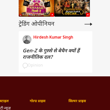
ट्रेडिंग ओपीनियन
Hirdesh Kumar Singh
Gen-Z के गुस्से से बेचैन क्यों हैं
राजनीतिक दल?
Opinion
्टाइल
गोल्ड प्राइस
सिल्वर प्राइस
टी न्यूज़