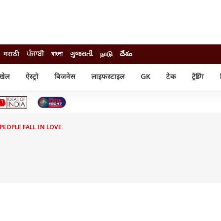
मराठी
ਪੰਜਾਬੀ
বাংলা
ગુજરાતી
நாடு
దేశం
खेल
ऐस्ट्रो
बिजनेस
लाइफस्टाइल
GK
टेक
ट्रेंडिंग
ंजन
ऑटो
खेल
ुड
कार
क्रिकेट
री सिनेमा
टेक्नोलॉजी
शिक्षा
ल सिनेमा
EOPLE FALL IN LOVE
मोबाइल
रिजल्ट
्रिटीज
चैटजीपीटी
नौकरी
ी
गैजेट
वेब स्टोरीज
यूटिलिटी न्यूज़
कल्चर
फैक्ट चेक