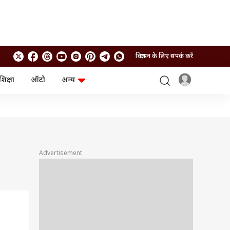
विज्ञापन के लिए संपर्क करें
शिक्षा
ऑटो
अन्य
बिजनेस
लाइफस्टाइल
पर्सनल फाइनेंस
स्वास्थ्य
स्टॉक मार्केट
ट्रैवल
म्यूचुअल फंड्स
फूड
क्रिप्टो
फैशन
आईपीओ
Health and Fitness
Advertisement
फोटो गैलरी
जनरल नॉलेज
वीडियो