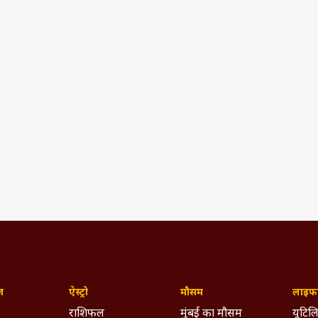
ज़
ऐस्ट्रो
मौसम
लाइफस
राशिफल
मुंबई का मौसम
यूटिलि