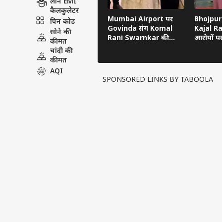
लोन EMI
कैलकुलेटर
Mumbai Airport पर
Bhojpuri
पिन कोड
Govinda संग Komal
Kajal R
सोने की
Rani Swarnkar की
आरोपों प
कीमत
तस्वीरें वायरल, Dating
Nirahua
चांदी की
Rumours फिर तेज
उसी के ल
कीमत
AQI
SPONSORED LINKS BY TABOOLA