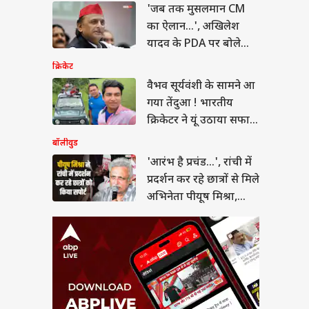
 है प्रचंड...', रांची में
'जब तक मुसलमान CM
्शन कर रहे छात्रों से मिले
का ऐलान...', अखिलेश
ेता पीयूष मिश्रा, गाया
यादव के PDA पर बोले
मौलाना
क्रिकेट
वैभव सूर्यवंशी के सामने आ
गया तेंदुआ ! भारतीय
 जंग से बाहर नहीं
क्रिकेटर ने यूं उठाया सफारी
ा अमेरिका तो...,
ेट मीटिंग में ट्रंप के
का मजा
बॉलीवुड
ल ने चेताया
'आरंभ है प्रचंड...', रांची में
प्रदर्शन कर रहे छात्रों से मिले
अभिनेता पीयूष मिश्रा,
गाया गाना