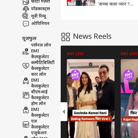
फोटो गैलरी
'सच्चा वाला प्यार'?
पॉडकास्ट्स
स्टडी ने खोल दिए सारे
राज
मूवी रिव्यू
ओपिनियन
News Reels
यूजफुल
पर्सनल लोन
EMI
ENT LIVE
ENT LIVE
कैलकुलेटर
कम्पैटिबिलिटी
कैलकुलेटर
कार लोन
EMI
कैलकुलेटर
बीएमआई
कैलकुलेटर
होम लोन
EMI
कैलकुलेटर
एज
कैलकुलेटर
एजुकेशन