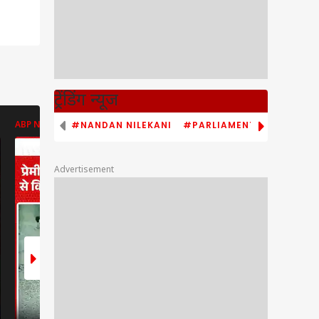
ट्रेंडिंग न्यूज
#NANDAN NILEKANI
#PARLIAMENT MONSOON S
ABP NEWS
ENT LIVE
ENT LIVE
Advertisement