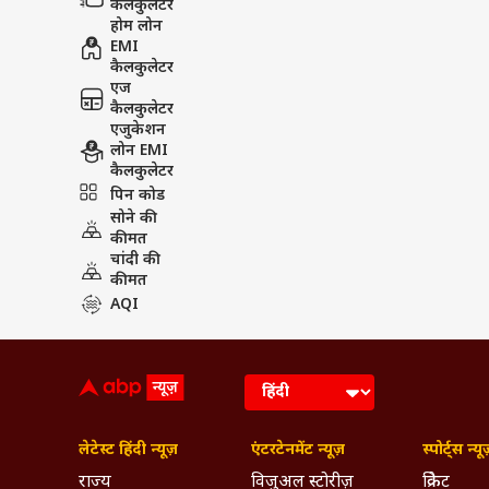
कैलकुलेटर
होम लोन
EMI
कैलकुलेटर
एज
कैलकुलेटर
एजुकेशन
लोन EMI
कैलकुलेटर
पिन कोड
सोने की
कीमत
चांदी की
कीमत
AQI
लेटेस्ट हिंदी न्यूज़
एंटरटेनमेंट न्यूज़
स्पोर्ट्स न्यू
राज्य
विजुअल स्टोरीज़
क्रिकेट