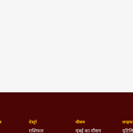
ज़
ऐस्ट्रो
मौसम
लाइफस
राशिफल
मुंबई का मौसम
यूटिलि