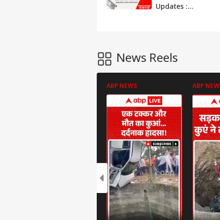
Updates :
विधानसभा क्षेत्र गोघाट
(एससी) के सबसे तेज़
और सटीक नतीजे, यहाँ
देखें लाइव
News Reels
ABP NEWS
ABP NEW