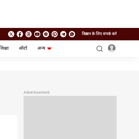
विज्ञापन के लिए संपर्क करें
शिक्षा
ऑटो
अन्य
बिजनेस
लाइफस्टाइल
पर्सनल फाइनेंस
स्वास्थ्य
स्टॉक मार्केट
ट्रैवल
म्यूचुअल फंड्स
फूड
क्रिप्टो
फैशन
आईपीओ
Health and Fitness
Advertisement
फोटो गैलरी
जनरल नॉलेज
वीडियो