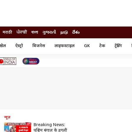
मराठी
ਪੰਜਾਬੀ
বাংলা
ગુજરાતી
நாடு
దేశం
खेल
ऐस्ट्रो
बिजनेस
लाइफस्टाइल
GK
टेक
ट्रेंडिंग
ंजन
ऑटो
खेल
ुड
कार
क्रिकेट
री सिनेमा
टेक्नोलॉजी
शिक्षा
ल सिनेमा
मोबाइल
रिजल्ट
्रिटीज
चैटजीपीटी
नौकरी
ी
गैजेट
वेब स्टोरीज
यूटिलिटी न्यूज़
कल्चर
फैक्ट चेक
न्यूज़
Breaking News:
पश्चिम बंगाल के हुगली