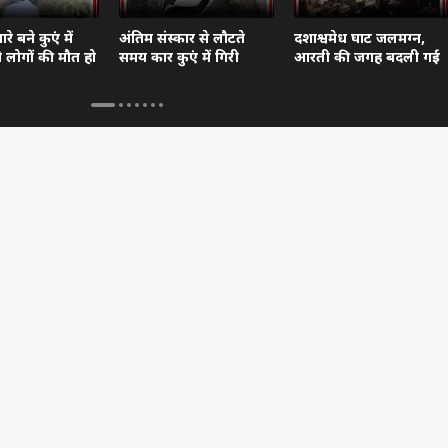
े बने कुएं में
अंतिम संस्कार से लौटते
दशाश्वमेध घाट जलमग्न,
दो लोगों की मौत हो
समय कार कुएं में गिरी
आरती की जगह बदली गई