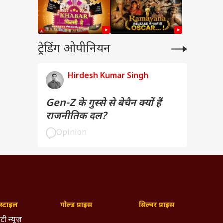
ट्रेडिंग ओपीनियन
Hirdesh Kumar Singh
Gen-Z के गुस्से से बेचैन क्यों हैं
राजनीतिक दल?
Opinion
्टाइल
गोल्ड प्राइस
सिल्वर प्राइस
टी न्यूज़