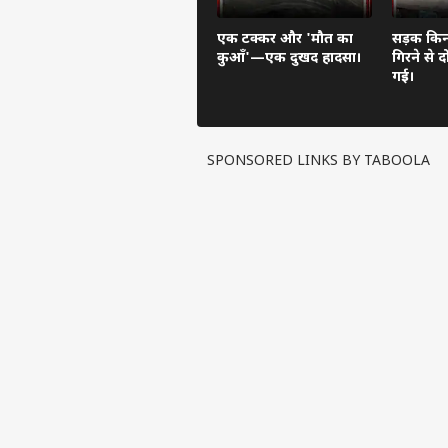
एक टक्कर और 'मौत का
सड़क किनार
कुआँ'—एक दुखद हादसा।
गिरने से 
गई।
SPONSORED LINKS BY TABOOLA