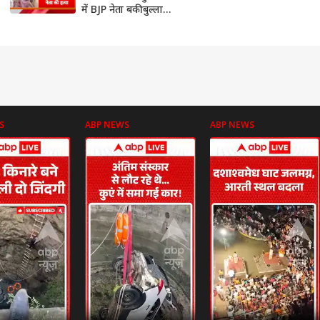
में BJP नेता बकीबुल्लाह
की हत्या
S
ABP NEWS
ABP NEWS