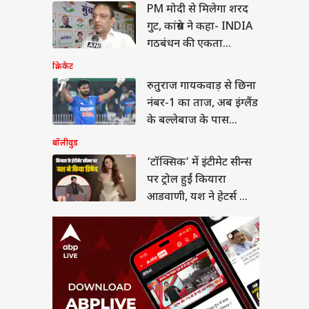
्सिक’ में इंटीमेट सीन्स
PM मोदी से मिलेगा शरद
्रोल हुईं कियारा
गुट, कांग्रेस ने कहा- INDIA
णी, यश ने हेटर्स को
ा
ा जवाब
गठबंधन की एकता...
क्रिकेट
रुतुराज गायकवाड़ से छिना
नंबर-1 का ताज, अब इंग्लैंड
ी के 13 साल बाद मिली
के बल्लेबाज के पास
, 2 बच्चों की मां बनीं
िस ऑफिसर
बादशाहत
बॉलीवुड
‘टॉक्सिक’ में इंटीमेट सीन्स
पर ट्रोल हुईं कियारा
आडवाणी, यश ने हेटर्स को
दिया जवाब