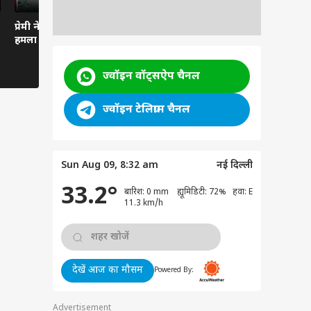
प्रेमी ने पति पर कुल्हाड़ी से
Mumbai Airport पर
Bhojpuri Ba
हमला किया।
Govinda संग Komal
Kajal Ragh
Rani Swarnkar की
आरोपों पर भड
तस्वीरें वायरल, Dating
Nirahua, ब
ज्वॉइन वॉट्सऐप चैनल
Rumours फिर तेज
उसी के लायक
ज्वॉइन टेलिग्राम चैनल
Sun Aug 09, 8:32 am
नई दिल्ली
33.2°
बारिश: 0 mm ह्यूमिडिटी: 72% हवा: E
11.3 km/h
देखें आज का मौसम
Powered By:
Advertisement