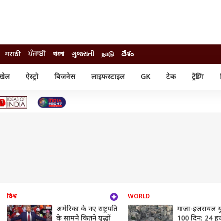
मराठी
ਪੰਜਾਬੀ
বাংলা
ગુજરાતી
நாடு
దేశం
खेल
ऐस्ट्रो
बिजनेस
लाइफस्टाइल
GK
टेक
ट्रेंडिंग
ंजन
ऑटो
खेल
ुड
कार
क्रिकेट
री सिनेमा
टेक्नोलॉजी
शिक्षा
ल सिनेमा
मोबाइल
रिजल्ट
्रिटीज
चैटजीपीटी
नौकरी
ी
गैजेट
वेब स्टोरीज
यूटिलिटी न्यूज़
कल्चर
फैक्ट चेक
विश्व
WORLD
अमेरिका के नए राष्ट्रपति
गाजा-इजरायल यु
के सामने कितने युद्धों
100 दिन: 24 ह