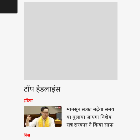
दौरान दिखीं भावुक
के Hint से 
टॉप हेडलाइंस
इंडिया
ेट
मानसून सत्र का बढ़ेगा समय
या बुलाया जाएगा विशेष
सत्र? सरकार ने किया साफ
विश्व