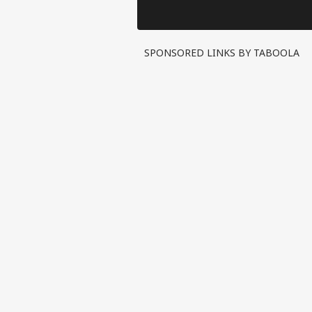
चलना होग
SPONSORED LINKS BY TABOOLA
पर्सनल
टॉप
हॅलो गेस्ट
इंडिय
एडवर्टाइज विथ अस
प्राइवेसी पॉलिसी
कॉन्टैक्ट अस
सेंड फीडबैक