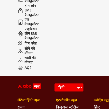
कैलकुलेटर
होम लोन
EMI
कैलकुलेटर
एज
कैलकुलेटर
एजुकेशन
लोन EMI
कैलकुलेटर
पिन कोड
सोने की
कीमत
चांदी की
कीमत
AQI
लेटेस्ट हिंदी न्यूज़
एंटरटेनमेंट न्यूज़
स्पोर्ट्स न्यू
राज्य
विजुअल स्टोरीज़
क्रिकेट