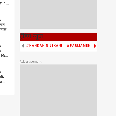
ल, 19
ा जंग
s
ायल
हमास
ं
ट्रेंडिंग न्यूज
 ABP
#NANDAN NILEKANI
#PARLIAMENT MONSOON S
s
च
े किया
ं
Advertisement
पने का
s
 और
ीच
मीटिंग,
ा बवाल