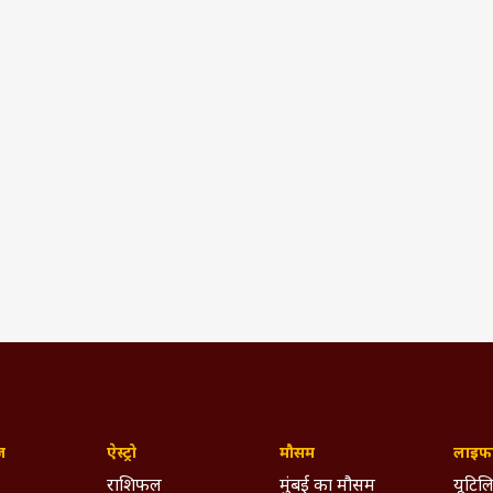
ज़
ऐस्ट्रो
मौसम
लाइफस
राशिफल
मुंबई का मौसम
यूटिलि