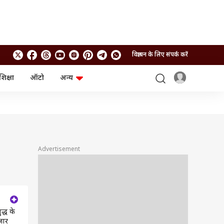
विज्ञापन के लिए संपर्क करें
शिक्षा
ऑटो
अन्य
बिजनेस
लाइफस्टाइल
पर्सनल फाइनेंस
स्वास्थ्य
स्टॉक मार्केट
ट्रैवल
म्यूचुअल फंड्स
फूड
क्रिप्टो
फैशन
आईपीओ
Health and Fitness
Advertisement
फोटो गैलरी
जनरल नॉलेज
वीडियो
द्ध के
जार