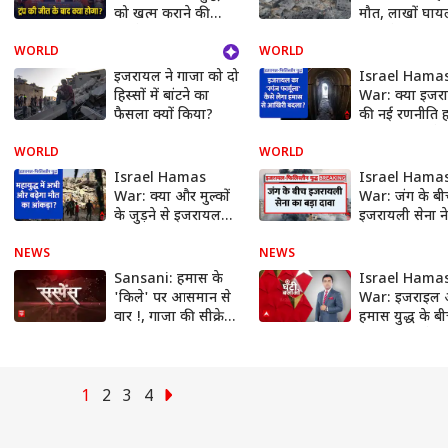
को खत्म कराने की
मौत, लाखों घाय
जिम्मेदारी
लाख बेघर, दुनिय
रोकने में नाकाम
WORLD
WORLD
इजरायल ने गाजा को दो
Israel Hama
हिस्सों में बांटने का
War: क्या इजर
फैसला क्यों किया?
की नई रणनीति 
का खात्मा करने मे
साबित होगी? |
WORLD
WORLD
News
Israel Hamas
Israel Hama
War: क्या और मुल्कों
War: जंग के बी
के जुड़ने से इजरायल
इजरायली सेना न
हमास जंग का दायरा
शिफा अस्पताल मे
और बढ़ जाएगा? |
आतंकियों के छि
NEWS
NEWS
ABP News
बड़ा दावा
Sansani: हमास के
Israel Hama
'किले' पर आसमान से
War: इजराइल
वार !, गाजा की सीक्रेट
हमास युद्ध के ब
सुरंग में हमास का
पुतिन की सीक्रेट 
शिकार !
होने वाला है बड़
!
1
2
3
4