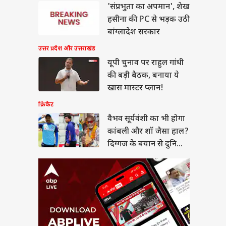
 सूर्यवंशी का भी होगा
'संप्रभुता का अपमान', शेख
बली और शॉ जैसा हाल?
हसीना की PC से भड़क उठी
गज के बयान से दुनिया
या
न
बांग्लादेश सरकार
उत्तर प्रदेश और उत्तराखंड
यूपी चुनाव पर राहुल गांधी
की बड़ी बैठक, बनाया ये
सीमन बिल पर सरकार ने
खास मास्टर प्लान!
ा समर्थन तो अड़े राहुल,
- 'पहले सदन में आएं
क्रिकेट
त्री'
वैभव सूर्यवंशी का भी होगा
कांबली और शॉ जैसा हाल?
दिग्गज के बयान से दुनिया
हैरान