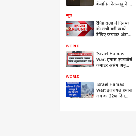
बेंजामिन नेतन्याहू ने की
तुरंत रक्षा मंत्री से बात,
कहा- खत्म कर दो
न्यूज़
रैपिड राउंड में दिनभर
की सभी बड़ी खबरें
देखिए फटाफट अंदाज
में । Public Interest
| Top Speed
WORLD
News
Israel Hamas
War: हमास एयरफोर्स
कमांडर असेम अबू
रकाबा इजरायल की
एयरस्ट्राइक में हुआ ढेर
WORLD
Israel Hamas
War: इजरायल हमास
जंग का 22वां दिन,
ग्राफिक्स के जरिए
देखिए अब तक क्या
कुछ हुआ