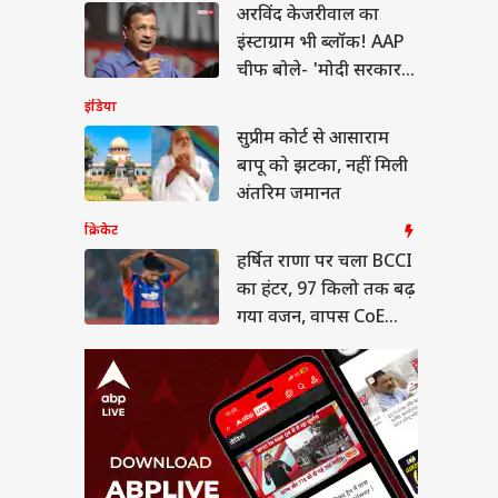
षित राणा पर चला BCCI
अरविंद केजरीवाल का
हंटर, 97 किलो तक बढ़
इंस्टाग्राम भी ब्लॉक! AAP
 वजन, वापस CoE भेजा
या
चीफ बोले- 'मोदी सरकार
के सामने घुटने न टेके
इंडिया
META'
सुप्रीम कोर्ट से आसाराम
बापू को झटका, नहीं मिली
A बिल पर शशि थरूर
अंतरिम जमानत
ार के साथ या खिलाफ?
- 'रिश्ता पूरी तरह...'
क्रिकेट
हर्षित राणा पर चला BCCI
का हंटर, 97 किलो तक बढ़
गया वजन, वापस CoE
भेजा