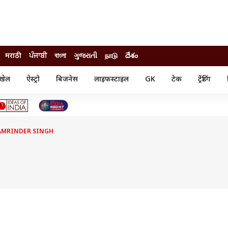
मराठी
ਪੰਜਾਬੀ
বাংলা
ગુજરાતી
நாடு
దేశం
खेल
ऐस्ट्रो
बिजनेस
लाइफस्टाइल
GK
टेक
ट्रेंडिंग
ंजन
ऑटो
खेल
ुड
कार
क्रिकेट
री सिनेमा
टेक्नोलॉजी
शिक्षा
ल सिनेमा
AMRINDER SINGH
मोबाइल
रिजल्ट
्रिटीज
चैटजीपीटी
नौकरी
ी
गैजेट
वेब स्टोरीज
यूटिलिटी न्यूज़
कल्चर
फैक्ट चेक