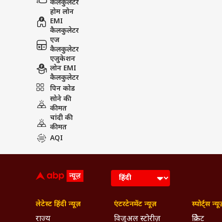
कैलकुलेटर
होम लोन
EMI
कैलकुलेटर
एज
कैलकुलेटर
एजुकेशन
लोन EMI
कैलकुलेटर
पिन कोड
सोने की
कीमत
चांदी की
कीमत
AQI
लेटेस्ट हिंदी न्यूज़
एंटरटेनमेंट न्यूज़
स्पोर्ट्स न्यू
राज्य
विजुअल स्टोरीज़
क्रिकेट