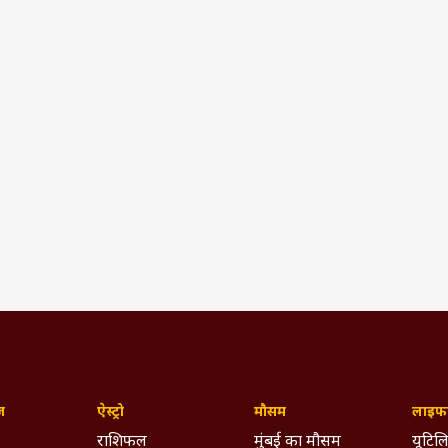
ज़
ऐस्ट्रो
मौसम
लाइफस
राशिफल
मुंबई का मौसम
यूटिलि