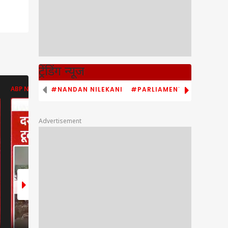
ट्रेंडिंग न्यूज
#NANDAN NILEKANI
#PARLIAMENT MONSOON S
ABP NEWS
ABP NEWS
ABP NEWS
Advertisement