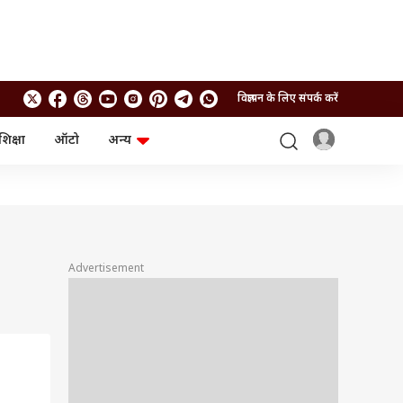
विज्ञापन के लिए संपर्क करें
शिक्षा
ऑटो
अन्य
बिजनेस
लाइफस्टाइल
पर्सनल फाइनेंस
स्वास्थ्य
स्टॉक मार्केट
ट्रैवल
म्यूचुअल फंड्स
फूड
क्रिप्टो
फैशन
आईपीओ
Health and Fitness
Advertisement
फोटो गैलरी
जनरल नॉलेज
वीडियो