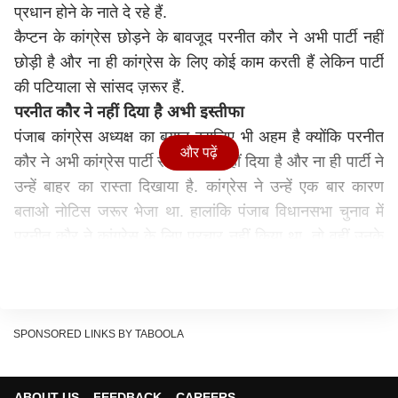
प्रधान होने के नाते दे रहे हैं.
कैप्टन के कांग्रेस छोड़ने के बावजूद परनीत कौर ने अभी पार्टी नहीं
छोड़ी है और ना ही कांग्रेस के लिए कोई काम करती हैं लेकिन पार्टी
की पटियाला से सांसद ज़रूर हैं.
परनीत कौर ने नहीं दिया है अभी इस्तीफा
पंजाब कांग्रेस अध्यक्ष का बयान इसलिए भी अहम है क्योंकि परनीत
और पढ़ें
कौर ने अभी कांग्रेस पार्टी से इस्तीफा नहीं दिया है और ना ही पार्टी ने
उन्हें बाहर का रास्ता दिखाया है. कांग्रेस ने उन्हें एक बार कारण
बताओ नोटिस जरूर भेजा था. हालांकि पंजाब विधानसभा चुनाव में
परनीत कौर ने कांग्रेस के लिए प्रचार नहीं किया था. तो वहीं उनके
पति कैप्टन अमरिंदर सिंह और बीजेपी ने ये चुनाव साथ मिलकर लड़ा
था. इतनी ही नहीं इस दौरान परनीत कौर बीजेपी के एक चुनावी
कार्यक्रम में भी नजर आई थीं.
पंजाब पुलिस का हो रहा गलत इस्तेमाल
SPONSORED LINKS BY TABOOLA
तो वहीं तेजिंदर पाल सिंह बग्घा की गिरफ्तारी पर अपना मत रखते हुए
कांग्रेस प्रधान अमरिंदर सिंह राजा ने कहा कि बदले की राजनीति में
ABOUT US
FEEDBACK
CAREERS