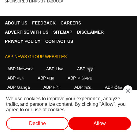
SPONSORED LINKS BY TABOOLA
ABOUT US
FEEDBACK
CAREERS
ADVERTISE WITH US
SITEMAP
DISCLAIMER
PRIVACY POLICY
CONTACT US
ABP NEWS GROUP WEBSITES
ABP Network
ABP Live
ABP न्यूज़
ABP আনন্দ
ABP माझा
ABP અસ્મિતા
ABP Ganga
ABP ਸਾਂਝਾ
ABP நாடு
ABP దేశం
×
We use cookies to improve your experience, analyze
FOLLOW US
traffic, and personalize content. By clicking "Allow", you
agree to our use of cookies.
Decline
Allow
This website follows the
DNPA Code of Ethics.
Copyright@2026.
All rights reserved.
वेब स्टोरीज
वीडियो
लाइव टीवी
शॉर्ट वीडियोज