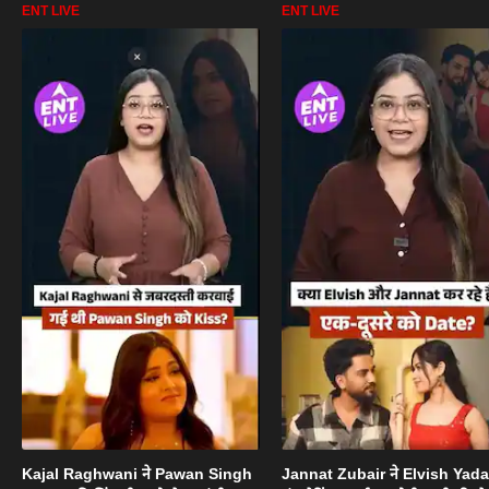
ENT LIVE
ENT LIVE
Kajal Raghwani ने Pawan Singh
Jannat Zubair ने Elvish Yad