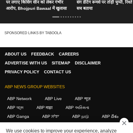
पर लगाए किसिंग सीन को लेकर गंभीर
संग डेटिंग रूमर्स पर तोड़ी चुप्पी, रिश्त
आरोप, Bhojpuri Bawaal में खुलासा
सच बताया
SPONSORED LINKS BY TABOOLA
ABOUT US
FEEDBACK
CAREERS
ADVERTISE WITH US
SITEMAP
DISCLAIMER
PRIVACY POLICY
CONTACT US
ABP NEWS GROUP WEBSITES
ABP Network
ABP Live
ABP न्यूज़
ABP আনন্দ
ABP माझा
ABP અસ્મિતા
ABP Ganga
ABP ਸਾਂਝਾ
ABP நாடு
ABP దేశం
×
FOLLOW US
We use cookies to improve your experience, analyze