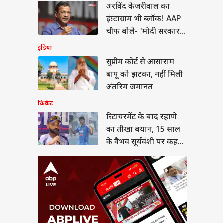
यरमेंट के बाद रहाणे का
अरविंद केजरीवाल का
ा बयान, 15 साल के
इंस्टाग्राम भी ब्लॉक! AAP
 सूर्यवंशी पर कह गए
या
 बात
चीफ बोले- 'मोदी सरकार
के सामने घुटने न टेके
इंडिया
META'
सुप्रीम कोर्ट से आसाराम
बापू को झटका, नहीं मिली
 NEET-UG में ‘टू-स्टेज
अंतरिम जमानत
मूला’ से पेपर लीक पर
गी लगाम?
क्रिकेट
रिटायरमेंट के बाद रहाणे
का तीखा बयान, 15 साल
के वैभव सूर्यवंशी पर कह
गए बड़ी बात