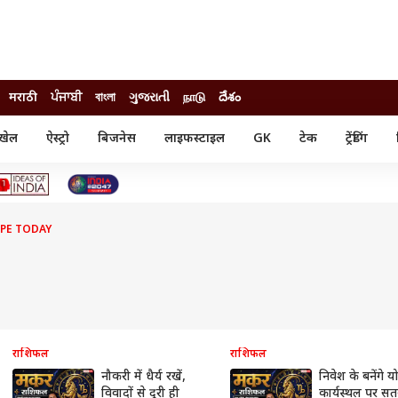
मराठी
ਪੰਜਾਬੀ
বাংলা
ગુજરાતી
நாடு
దేశం
खेल
ऐस्ट्रो
बिजनेस
लाइफस्टाइल
GK
टेक
ट्रेंडिंग
ंजन
ऑटो
खेल
ुड
कार
क्रिकेट
री सिनेमा
टेक्नोलॉजी
शिक्षा
ल सिनेमा
PE TODAY
मोबाइल
रिजल्ट
्रिटीज
चैटजीपीटी
नौकरी
ी
गैजेट
वेब स्टोरीज
यूटिलिटी न्यूज़
कल्चर
फैक्ट चेक
राशिफल
राशिफल
नौकरी में धैर्य रखें,
निवेश के बनेंगे य
विवादों से दूरी ही
कार्यस्थल पर सतर