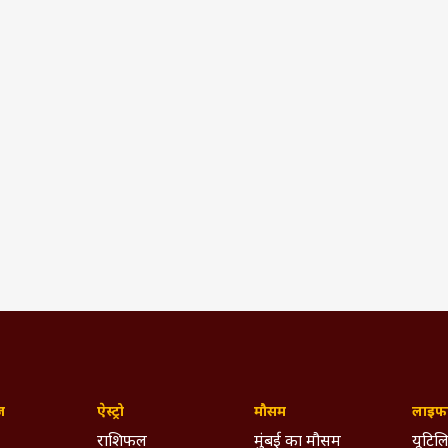
ज़
ऐस्ट्रो
मौसम
लाइफस
राशिफल
मुंबई का मौसम
यूटिलि