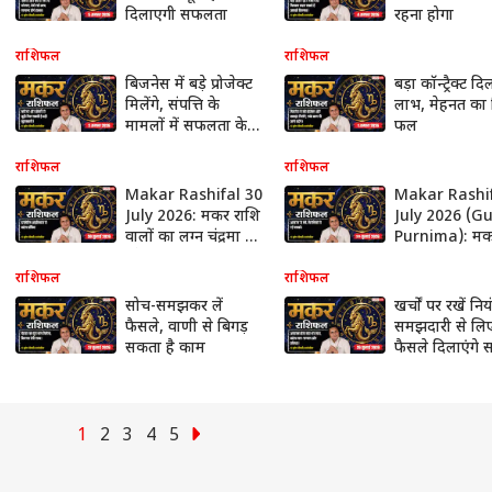
दिलाएगी सफलता
रहना होगा
राशिफल
राशिफल
बिजनेस में बड़े प्रोजेक्ट
बड़ा कॉन्ट्रैक्ट द
मिलेंगे, संपत्ति के
लाभ, मेहनत का 
मामलों में सफलता के
फल
योग
राशिफल
राशिफल
Makar Rashifal 30
Makar Rashif
July 2026: मकर राशि
July 2026 (G
वालों का लग्न चंद्रमा से
Purnima): मक
बढ़ेगा आत्मविश्वास,
वालों को प्रीति य
आयुष्मान योग से
मिलेगी मनपसंद 
राशिफल
राशिफल
बिजनेस में होगा
बिजनेस में बढ़ेगी 
सोच-समझकर लें
खर्चों पर रखें निय
अचानक बड़ा मुनाफा
फैसले, वाणी से बिगड़
समझदारी से लि
सकता है काम
फैसले दिलाएंगे
1
2
3
4
5