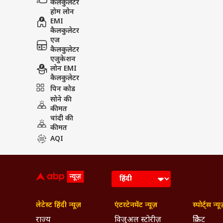
कैलकुलेटर
होम लोन
EMI
कैलकुलेटर
एज
कैलकुलेटर
एजुकेशन
लोन EMI
कैलकुलेटर
पिन कोड
सोने की
कीमत
चांदी की
कीमत
AQI
लेटेस्ट हिंदी न्यूज़
एंटरटेनमेंट न्यूज़
स्पोर्ट्स न्यू
राज्य
विजुअल स्टोरीज़
क्रिकेट