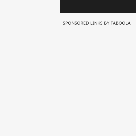
SPONSORED LINKS BY TABOOLA
पर्सनल
टॉप
हॅलो गेस्ट
इंडिय
एडवर्टाइज विथ अस
प्राइवेसी पॉलिसी
कॉन्टैक्ट अस
सेंड फीडबैक