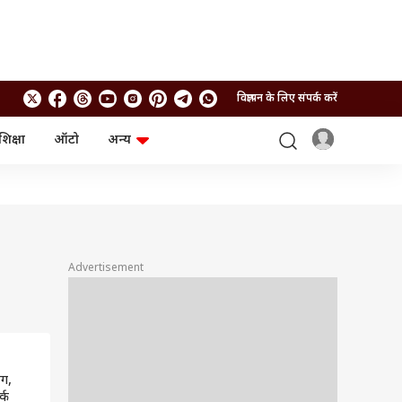
विज्ञापन के लिए संपर्क करें
शिक्षा
ऑटो
अन्य
बिजनेस
लाइफस्टाइल
पर्सनल फाइनेंस
स्वास्थ्य
स्टॉक मार्केट
ट्रैवल
म्यूचुअल फंड्स
फूड
क्रिप्टो
फैशन
आईपीओ
Health and Fitness
Advertisement
फोटो गैलरी
जनरल नॉलेज
वीडियो
ोग,
्क