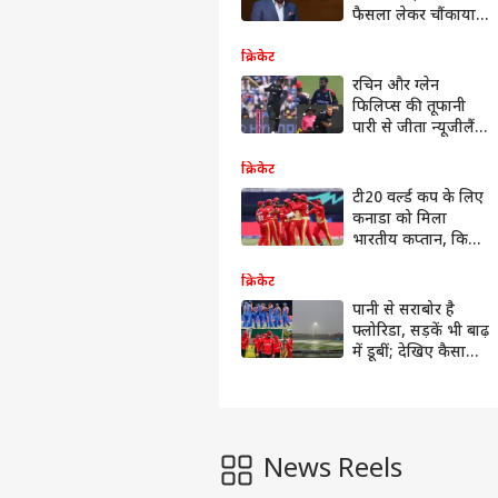
फैसला लेकर चौंकाया;
जानें क्या है पूरा मामला
क्रिकेट
रचिन और ग्लेन
फिलिप्स की तूफानी
पारी से जीता न्यूजीलैंड,
कनाडा को हराकर
सुपर-8 में किया
क्रिकेट
क्वालीफाई
टी20 वर्ल्ड कप के लिए
कनाडा को मिला
भारतीय कप्तान, किया
15 सदस्यीय स्क्वाड का
एलान
क्रिकेट
पानी से सराबोर है
फ्लोरिडा, सड़कें भी बाढ़
में डूबीं; देखिए कैसा
रहेगा भारत-कनाडा मैच
का मौसम
News Reels