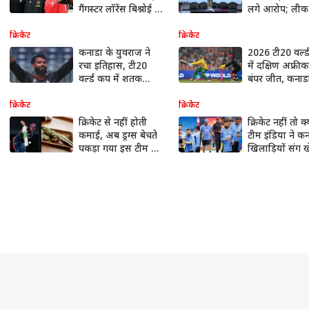
गैंगस्टर लॉरेंस बिश्नोई से
लगे आरोप; लीक
कनेक्शन! जानें पूरा
ऑडियो से क्रिक
मामला
में मचा भयंकर 
क्रिकेट
क्रिकेट
कनाडा के युवराज ने
2026 टी20 वर्ल
रचा इतिहास, टी20
में दक्षिण अफ्री
वर्ल्ड कप में शतक
बंपर जीत, कनाड
ठोकने वाले सबसे युवा
लिए अंत तक लड़
खिलाड़ी बने
ये भारतीय
क्रिकेट
क्रिकेट
क्रिकेट से नहीं होती
क्रिकेट नहीं तो क्य
कमाई, अब ड्रग्स बेचते
टीम इंडिया ने क
पकड़ा गया इस टीम का
खिलाड़ियों संग 
कप्तान; पुलिस ने किया
फुटबॉल, जमकर
गिरफ्तार
मस्ती