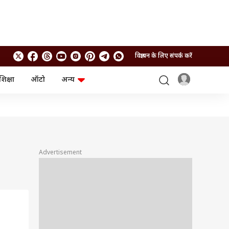
विज्ञापन के लिए संपर्क करें
शिक्षा
ऑटो
अन्य
बिजनेस
लाइफस्टाइल
पर्सनल फाइनेंस
स्वास्थ्य
स्टॉक मार्केट
ट्रैवल
म्यूचुअल फंड्स
फूड
क्रिप्टो
फैशन
आईपीओ
Health and Fitness
Advertisement
फोटो गैलरी
जनरल नॉलेज
वीडियो