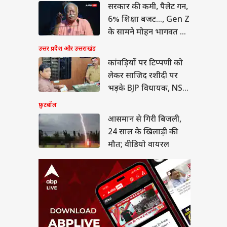
सरकार की कमी, पैलेट गन,
ान से गिरी बिजली,
साल के खिलाड़ी की
6% शिक्षा बजट..., Gen Z
; वीडियो वायरल
या
के सामने मोहन भागवत का
कबूलनामा
उत्तर प्रदेश और उत्तराखंड
कांवड़ियों पर टिप्पणी को
लेकर साजिद रशीदी पर
ीत दीपके ने CJP में
भड़के BJP विधायक, NSA
ये बड़ा पद, 13 नेताओं
लगाने की मांग
फ़ुटबॉल
्या मिला?
आसमान से गिरी बिजली,
24 साल के खिलाड़ी की
मौत; वीडियो वायरल