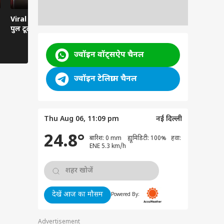
Viral News: दरदपुरा में
Viral Video: हवा से बातें
Viral Video:
पुल टूटा, हाईवे ठप
करती कार... रील्स का ऐसा
तबेला? सिस्ट
भूत?
तमाशबीन!
ज्वॉइन वॉट्सऐप चैनल
ज्वॉइन टेलिग्राम चैनल
Thu Aug 06, 11:09 pm
नई दिल्ली
24.8°
बारिश: 0 mm ह्यूमिडिटी: 100% हवा:
ENE 5.3 km/h
देखें आज का मौसम
Powered By:
Advertisement