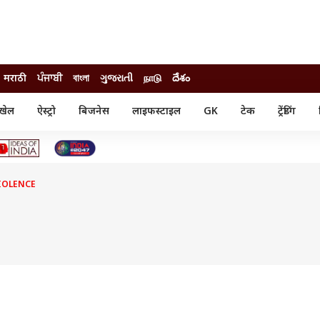
मराठी
ਪੰਜਾਬੀ
বাংলা
ગુજરાતી
நாடு
దేశం
खेल
ऐस्ट्रो
बिजनेस
लाइफस्टाइल
GK
टेक
ट्रेंडिंग
ंजन
ऑटो
खेल
ुड
कार
क्रिकेट
री सिनेमा
टेक्नोलॉजी
शिक्षा
ल सिनेमा
IOLENCE
मोबाइल
रिजल्ट
्रिटीज
चैटजीपीटी
नौकरी
ी
गैजेट
वेब स्टोरीज
यूटिलिटी न्यूज़
कल्चर
फैक्ट चेक