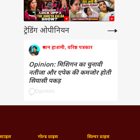
ट्रेडिंग ओपीनियन
रुमान हाशमी, वरिष्ठ पत्रकार
Opinion: मिशिगन का चुनावी
नतीजा और एपेक की कमजोर होती
सियासी पकड़
Opinion
्टाइल
गोल्ड प्राइस
सिल्वर प्राइस