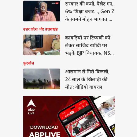
सरकार की कमी, पैलेट गन,
ान से गिरी बिजली,
साल के खिलाड़ी की
6% शिक्षा बजट..., Gen Z
; वीडियो वायरल
या
के सामने मोहन भागवत का
कबूलनामा
उत्तर प्रदेश और उत्तराखंड
कांवड़ियों पर टिप्पणी को
लेकर साजिद रशीदी पर
ीत दीपके ने CJP में
भड़के BJP विधायक, NSA
ये बड़ा पद, 13 नेताओं
लगाने की मांग
फ़ुटबॉल
्या मिला?
आसमान से गिरी बिजली,
24 साल के खिलाड़ी की
मौत; वीडियो वायरल