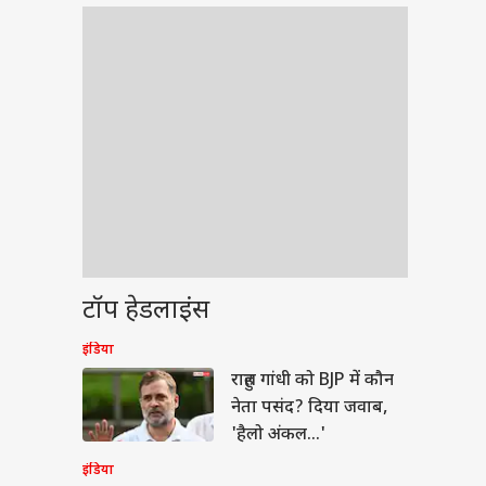
टॉप हेडलाइंस
इंडिया
बॉल
राहुल गांधी को BJP में कौन
नेता पसंद? दिया जवाब,
'हैलो अंकल...'
इंडिया