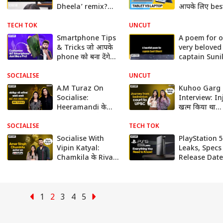
Dheela’ remix?
आपके लिए bes
Was it a hit or
deal?
flop?
TECH TOK
UNCUT
Smartphone Tips
A poem for 
& Tricks जो आपके
very beloved
phone को बना देंगे
captain Suni
Pro | Hacks for
Chhetri!
Free!
SOCIALISE
UNCUT
A.M Turaz On
Kuhoo Garg
Socialise:
Interview: Inj
Heeramandi के
खत्म किया था
Songwriter ने
Career, अब 
Bollywood की
Crack कर लहर
SOCIALISE
TECH TOK
कमियां बताते हुए खोले
परचम | Aspir
Socialise With
PlayStation 5
कई राज
Vipin Katyal:
Leaks, Specs
Chamkila के Rival
Release Date
Singer 'Jagjeet
PS5 vs PS5 Pr
Phatta' ने सुनाई
Uncut
चमकीला की कहानी
1
2
3
4
5