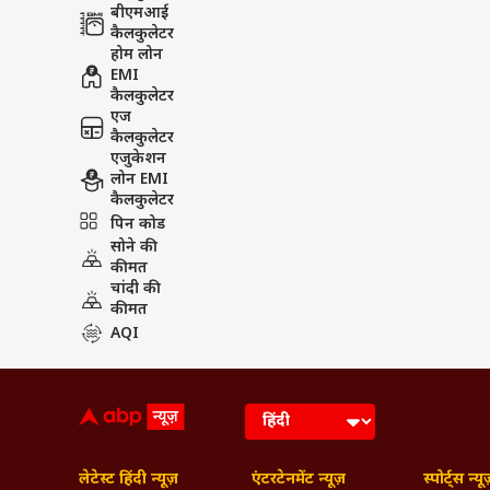
बीएमआई
कैलकुलेटर
होम लोन
EMI
कैलकुलेटर
एज
कैलकुलेटर
एजुकेशन
लोन EMI
कैलकुलेटर
पिन कोड
सोने की
कीमत
चांदी की
कीमत
AQI
लेटेस्ट हिंदी न्यूज़
एंटरटेनमेंट न्यूज़
स्पोर्ट्स न्यू