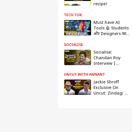
recipe!
TECH TOK
Must have AI
Tools 🤖 Students
और Designers का
काम हुआ आसान! 🔥
SOCIALISE
Socialise:
Chandan Roy
Interview |
Panchayat-3 की
कहानी 'विकास' की
UNCUT WITH ANNANT
जुबानी
Jackie Shroff
Exclusive On
Uncut: Zindagi के
झाड़ को ऐसे उगाने का!
| Uncut With
Annant