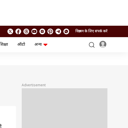
विज्ञापन के लिए संपर्क करें
शिक्षा
ऑटो
अन्य
बिजनेस
लाइफस्टाइल
पर्सनल फाइनेंस
स्वास्थ्य
स्टॉक मार्केट
ट्रैवल
म्यूचुअल फंड्स
फूड
क्रिप्टो
फैशन
आईपीओ
Health and Fitness
Advertisement
फोटो गैलरी
जनरल नॉलेज
वीडियो
ै