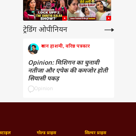
ट्रेडिंग ओपीनियन
रुमान हाशमी, वरिष्ठ पत्रकार
Opinion: मिशिगन का चुनावी
नतीजा और एपेक की कमजोर होती
सियासी पकड़
Opinion
्टाइल
गोल्ड प्राइस
सिल्वर प्राइस