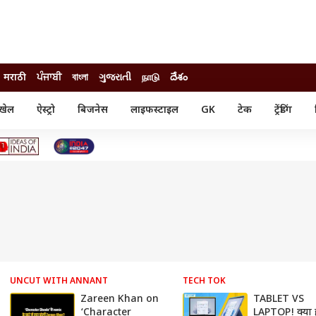
मराठी
ਪੰਜਾਬੀ
বাংলা
ગુજરાતી
நாடு
దేశం
खेल
ऐस्ट्रो
बिजनेस
लाइफस्टाइल
GK
टेक
ट्रेंडिंग
ंजन
ऑटो
खेल
ुड
कार
क्रिकेट
री सिनेमा
टेक्नोलॉजी
शिक्षा
ल सिनेमा
मोबाइल
रिजल्ट
्रिटीज
चैटजीपीटी
नौकरी
ी
गैजेट
वेब स्टोरीज
यूटिलिटी न्यूज़
कल्चर
फैक्ट चेक
UNCUT WITH ANNANT
TECH TOK
Zareen Khan on
TABLET VS
‘Character
LAPTOP! क्या ह