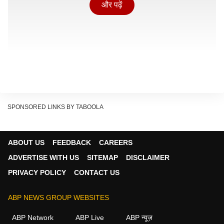
और पढ़ें
SPONSORED LINKS BY TABOOLA
ABOUT US
FEEDBACK
CAREERS
ADVERTISE WITH US
SITEMAP
DISCLAIMER
PRIVACY POLICY
CONTACT US
Hapur News: उद्योगपति के घर बदमाशों का धावा, परिवार को
ABP NEWS GROUP WEBSITES
बंधक बनाकर ज्वेलरी और कैश की लूट
ABP Network
ABP Live
ABP न्यूज़
865 सीटों पर मिलेगा प्रशिक्षण, 25 प्रतिशत सीटें लेटरल