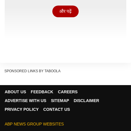
और पढ़ें
SPONSORED LINKS BY TABOOLA
उन्होंने कहा कि मैं, इस मंच के माध्यम से ऐसे सभी पाखंडियों को स्पष्ट
ABOUT US
FEEDBACK
CAREERS
कर देना चाहता हूं कि ये देवभूमि की पवित्र धरा है और यहाँ जिसने
ADVERTISE WITH US
SITEMAP
DISCLAIMER
भी हमारी आस्था और संस्कृति के साथ खिलवाड़ करने की कोशिश
PRIVACY POLICY
CONTACT US
की तो उसे ऐसा सबक सिखाया जायेगा कि उसकी 7 पुश्तें भी याद
रखेंगी.
ABP NEWS GROUP WEBSITES
लखनऊ: कोर्ट के पास अवैध चैंबर पर बुलडोजर एक्शन से भड़के