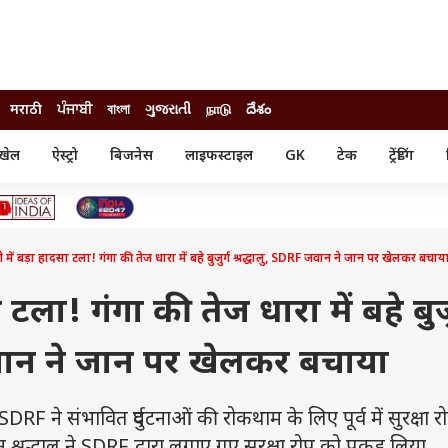
मराठी
ਪੰਜਾਬੀ
বাংলা
ગુજરાતી
நாடு
దేశం
खेल
ऐस्ट्रो
बिजनेस
लाइफस्टाइल
GK
टेक
ट्रेंडिंग
ंजन
ऑटो
खेल
ुड
कार
क्रिकेट
री सिनेमा
टेक्नोलॉजी
शिक्षा
ल सिनेमा
्री में बड़ा हादसा टला! गंगा की तेज धारा में बहे बुजुर्ग श्रद्धालु, SDRF जवान ने जान पर खेलकर बचाय
मोबाइल
रिजल्ट
्रिटीज
चैटजीपीटी
नौकरी
ी
दसा टला! गंगा की तेज धारा में बहे बुजु
गैजेट
वेब स्टोरीज
जवान ने जान पर खेलकर बचाया
यूटिलिटी न्यूज़
कल्चर
फैक्ट चेक
 संभावित दुर्घटनाओं की रोकथाम के लिए पूर्व में सुरक्षा र