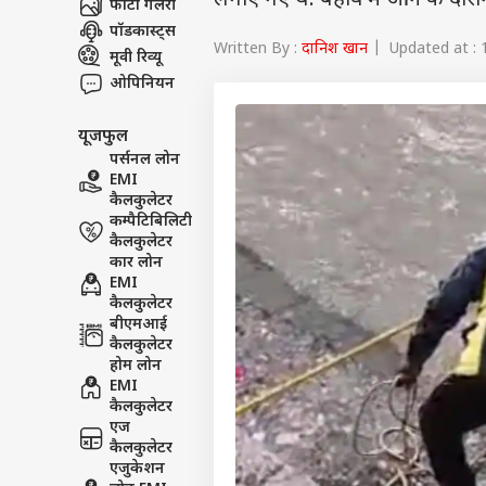
लगाए गए थे. बहाव में आने के दौरान
फोटो गैलरी
पॉडकास्ट्स
Written By :
दानिश खान
| Updated at : 
मूवी रिव्यू
ओपिनियन
यूजफुल
पर्सनल लोन
EMI
कैलकुलेटर
कम्पैटिबिलिटी
कैलकुलेटर
कार लोन
EMI
कैलकुलेटर
बीएमआई
कैलकुलेटर
होम लोन
EMI
कैलकुलेटर
एज
कैलकुलेटर
एजुकेशन