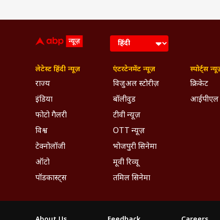
लेटेस्ट हिंदी न्यूज़
एंटरटेनमेंट न्यूज़
स्पोर्ट्स न्यू
राज्य
विजुअल स्टोरीज़
क्रिकेट
इंडिया
बॉलीवुड
आईपीएल
फोटो गैलरी
टीवी न्यूज़
विश्व
OTT न्यूज़
टेक्नोलॉजी
भोजपुरी सिनेमा
ऑटो
मूवी रिव्यू
पॉडकास्ट्स
तमिल सिनेमा
About Us
Feedback
Careers