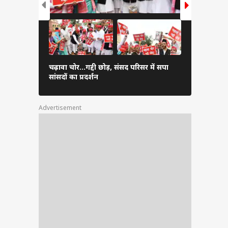
गाजियाबाद म
चढ़ावा चोर...गद्दी छोड़, संसद परिसर में सपा
पहुंचे CM यो
सांसदों का प्रदर्शन
तस्वीर
Advertisement