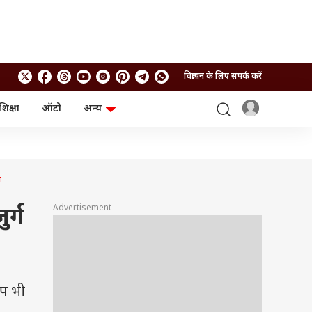
विज्ञापन के लिए संपर्क करें
शिक्षा
ऑटो
अन्य
बिजनेस
लाइफस्टाइल
पर्सनल फाइनेंस
स्वास्थ्य
स्टॉक मार्केट
ट्रैवल
म्यूचुअल फंड्स
फूड
ा
क्रिप्टो
फैशन
आईपीओ
Health and Fitness
Advertisement
र्ग
फोटो गैलरी
जनरल नॉलेज
वीडियो
ोप भी