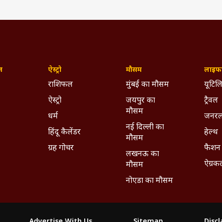
ज़
ऐस्ट्रो
मौसम
लाइफस
राशिफल
मुंबई का मौसम
यूटिलि
ऐस्ट्रो
जयपुर का
ट्रैवल
मौसम
धर्म
जनरल
नई दिल्ली का
हिंदू कैलेंडर
हेल्थ
मौसम
ग्रह गोचर
फैशन
लखनऊ का
ऐग्रक
मौसम
नोएडा का मौसम
Advertise With Us
Sitemap
Disc