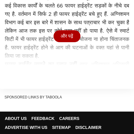
कई विकास कार्यों के चलते 66 फायर हाईड्रेंट सड़कों के नीचे दब
गए है. वर्तमान में सिर्फ 2 ही फायर हाईड्रेंट बचे हुए हैं. अग्निशमन
विभाग कई बार इस बारे में शासन के साथ पत्राचार भी कर चुका है
लेकिन आज तक इस पर कोई काम नहीं हो पाया है. ऐसे में स्मार्ट
और पढ़ें
सिटी में भी फायर हाईड्रेंट के लिए कोई योजना ना होना चिंताजनक
है. फायर हाईड्रेंट होने से आग की घटनाओं के वक्त यहां से पानी
लिया जा सकता है.
फायर हाईड्रेंट लगाने का प्लान नहीं
नगर अग्निशमन अधिकारी
सुरेश चंद्र ने बताया कि देहरादून को स्मार्ट सिटी बनाया जा रहा है.
लेकिन, स्मार्ट सिटी के तहत कोई भी फायर हाईड्रेंट लगाने का प्लान
नहीं है जबकि ये राजधानी क्षेत्र है. वर्तमान में यहां अधिक से अधिक
फायर हाईड्रेंट होने चाहिए, जिससे अग्नि की घटनाओं पर समय से
SPONSORED LINKS BY TABOOLA
काबू पाया जा सके.
ये भी पढ़ें:
ABOUT US
FEEDBACK
CAREERS
दो महीने से कम वक्त में 20 लाख रोजगार के अवसर देगी योगी
ADVERTISE WITH US
SITEMAP
DISCLAIMER
सरकार