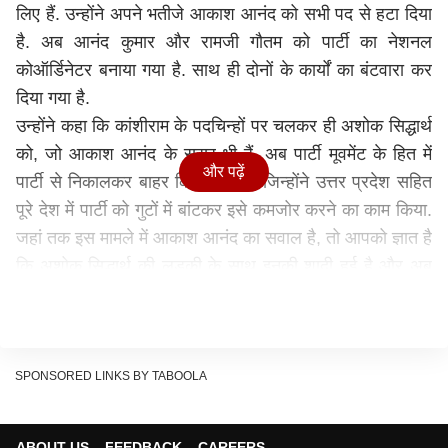
लिए हैं. उन्होंने अपने भतीजे आकाश आनंद को सभी पद से हटा दिया
है. अब आनंद कुमार और रामजी गौतम को पार्टी का नेशनल
कोऑर्डिनेटर बनाया गया है. साथ ही दोनों के कार्यों का बंटवारा कर
दिया गया है.
उन्होंने कहा कि कांशीराम के पदचिन्हों पर चलकर ही अशोक सिद्धार्थ
को, जो आकाश आनंद के ससुर भी हैं, अब पार्टी मूवमेंट के हित में
और पढ़ें
पार्टी से निकालकर बाहर किया गया है. जिन्होंने उत्तर प्रदेश सहित
पूरे देश में पार्टी को गुटों में बांटकर इसे कमजोर करने का काम किया.
जहां तक इस मामले में आकाश आनंद का सवाल है, तो आपको ज्ञात है
कि अशोक सिद्धार्थ की लड़की के साथ इनकी शादी हुई है और अब
अशोक सिद्धार्थ को पार्टी से निकालने के बाद उस लड़की पर अपने
पिता का कितना प्रभाव पड़ता है. आकाश पर भी उसकी लड़की का
कितना प्रभाव पड़ता है, तो यह सब भी अब हमें काफी गंभीरता से
देखना होगा, जो अभी तक कतई भी सकारात्मक नहीं लग रहा है.
SPONSORED LINKS BY TABOOLA
ABOUT US
FEEDBACK
CAREERS