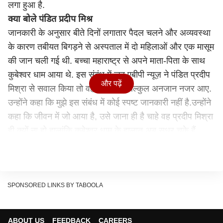
लगा हुआ है.
क्या बोले पंडित प्रदीप मिश्र
जानकारी के अनुसार बीते दिनों लगातार पैदल चलने और अव्यवस्था
के कारण तबीयत बिगड़ने से अस्पताल में दो महिलाओं और एक मासूम
की जान चली गई थी. बच्चा महाराष्ट्र से अपने माता-पिता के साथ
कुबेश्वर धाम आया थे. इस संबंध में जब एबीपी न्यूज़ ने पंडित प्रदीप
और पढ़ें
मिश्रा से सवाल किया तो वह सवाल से बिल्कुल अनजान नजर आए.
उन्होंने कहा कि मुझे इस संबंध में कोई स्पष्ट जानकारी नहीं है.उन्होंने
कहा कि जीवन में जो आया है, उसे जाना ही है चाहे वह प्रदीप मिश्रा
ही क्यों ना हो.हालांकि कुबेश्वर धाम के हालात अब सुधर चुके हैं.
परिस्थितियां प्रशासन के कंट्रोल में है लेकिन शुरुआत के 2 दिनों में
हालात बेकाबू हो गए थे.इसकी वजह से इंदौर-भोपाल नेशनल हाइवे पर
25 से 30 किलोमीटर लंबा जाम लग गया था. लोगों को खाने-पीने के
चीजों के लिए मोहताज होना पड़ा था.
SPONSORED LINKS BY TABOOLA
शिव महापुराण की कथा सुन रहे हैं श्रद्धालु
रुद्राक्ष वितरण में हुई अव्यवस्था को लेकर पंडित प्रदीप मिश्रा की
ABOUT US
FEEDBACK
CAREERS