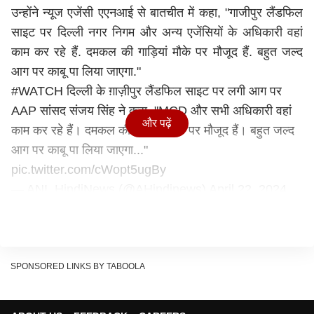
उन्होंने न्यूज एजेंसी एएनआई से बातचीत में कहा, "गाजीपुर लैंडफिल
साइट पर दिल्ली नगर निगम और अन्य एजेंसियों के अधिकारी वहां
काम कर रहे हैं. दमकल की गाड़ियां मौके पर मौजूद हैं. बहुत जल्द
आग पर काबू पा लिया जाएगा."
#WATCH
दिल्ली के ग़ाज़ीपुर लैंडफिल साइट पर लगी आग पर
AAP सांसद संजय सिंह ने कहा, "MCD और सभी अधिकारी वहां
और पढ़ें
काम कर रहे हैं। दमकल की गाड़ियां मौके पर मौजूद हैं। बहुत जल्द
आग पर काबू पा लिया जाएगा..."
pic.twitter.com/cWopt5ugBy
— ANI_HindiNews (@AHindinews)
April 22, 2024
'यहां के लोगों का जीवन हो गया नर्क'
दिल्ली बीजेपी अध्यक्ष वीरेंद्र सचदेवा ने गाजीपुर के कूड़े के पहाड़ पर
लगी आग की घटना को लेकर कहा, "यहां के आसपास के जितने लोग
हैं उनका जीवन नर्क हो गया है. जब नगर निगम का चुनाव था, तब
SPONSORED LINKS BY TABOOLA
AAP ने घोषणा की थी कि वे दिसंबर 2023 तक इसे खत्म कर देंगे,
लेकिन अब यहां एक नया पहाड़ खड़ा हो गया है. यहां भ्रष्टाचार का