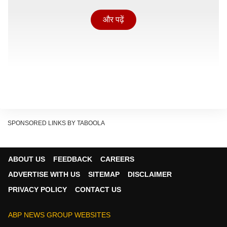
और पढ़ें
SPONSORED LINKS BY TABOOLA
ABOUT US
FEEDBACK
CAREERS
आरसीबी ने पहले बल्लेबाजी करते हुए 5 विकेट पर रिकॉर्ड 254 रन
ADVERTISE WITH US
SITEMAP
DISCLAIMER
बनाए. इसके जवाब में गुजरात टाइटंस की टीम सिर्फ 162 रन पर
PRIVACY POLICY
CONTACT US
सिमट गई. हिमाचल प्रदेश क्रिकेट एसोसिएशन स्टेडियम में खेले गए
इस मुकाबले में पाटीदार ने कप्तानी पारी खेलते हुए सिर्फ 39 गेंदों में
ABP NEWS GROUP WEBSITES
नाबाद 93 रन ठोक दिए.