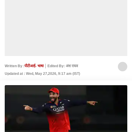
Written By :
पीटीआई- भाषा
Edited By: अंश राघव
Updated at : Wed, May 27,2026, 9:17 am (IST)