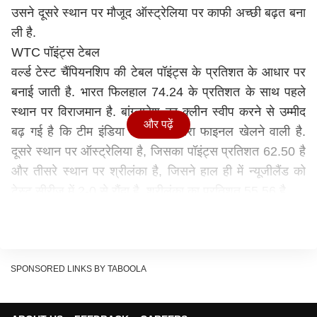
उसने दूसरे स्थान पर मौजूद ऑस्ट्रेलिया पर काफी अच्छी बढ़त बना
ली है.
WTC पॉइंट्स टेबल
वर्ल्ड टेस्ट चैंपियनशिप की टेबल पॉइंट्स के प्रतिशत के आधार पर
बनाई जाती है. भारत फिलहाल 74.24 के प्रतिशत के साथ पहले
स्थान पर विराजमान है. बांग्लादेश का क्लीन स्वीप करने से उम्मीद
और पढ़ें
बढ़ गई है कि टीम इंडिया लगातार तीसरा फाइनल खेलने वाली है.
दूसरे स्थान पर ऑस्ट्रेलिया है, जिसका पॉइंट्स प्रतिशत 62.50 है
और तीसरे स्थान पर श्रीलंका है, जिसने हाल ही में न्यूजीलैंड को
टेस्ट सीरीज में 2-0 से रौंदा है. श्रीलंका का प्रतिशत 55.56 है.
3 टीमों में फाइनल की टक्कर
साफ तौर पर समझें तो फिलहाल भारत, ऑस्ट्रेलिया और श्रीलंका में
फाइनल की टक्कर है. इस रेस में दक्षिण अफ्रीका भी शामिल हो
सकती है, जिसे अगले महीनों में बागलादेश, श्रीलंका और फिर
SPONSORED LINKS BY TABOOLA
पाकिस्तान के खिलाफ टेस्ट सीरीज खेलनी है. यदि अफ्रीकी टीम इन
सभी मैचों में जीत दर्ज कर लेती है तो उसका पॉइंट्स प्रतिशत 70 के