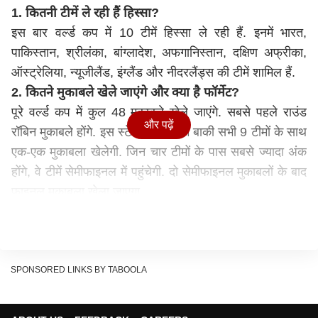
1. कितनी टीमें ले रही हैं हिस्सा?
इस बार वर्ल्ड कप में 10 टीमें हिस्सा ले रही हैं. इनमें भारत,
पाकिस्तान, श्रीलंका, बांग्लादेश, अफगानिस्तान, दक्षिण अफ्रीका,
ऑस्ट्रेलिया, न्यूजीलैंड, इंग्लैंड और नीदरलैंड्स की टीमें शामिल हैं.
2. कितने मुकाबले खेले जाएंगे और क्या है फॉर्मेट?
पूरे वर्ल्ड कप में कुल 48 मुकाबले खेले जाएंगे. सबसे पहले राउंड
और पढ़ें
रॉबिन मुकाबले होंगे. इस स्टेज में एक टीम बाकी सभी 9 टीमों के साथ
एक-एक मुकाबला खेलेगी. जिन चार टीमों के पास सबसे ज्यादा अंक
होंगे, वे टीमें सेमीफाइनल में पहुंचेगी. दो सेमीफाइनल मुकाबलों के बाद
फाइनल मुकाबला खेला जाएगा.
3. कब से कब तक खेले जाएंगे मुकाबले?
वर्ल्ड कप के मुकाबले 5 अक्टूबर से शुरू होंगे और 19 अक्टूबर को
फाइनल होगा. यानी कुल 46 दिन तक यह टूर्नामेंट चलता रहेगा. सभी
मुकाबलों के लिए दो समय निर्धारित हैं. दिन में होने वाले मुकाबले सुबह
SPONSORED LINKS BY TABOOLA
10.30 बजे शुरू होंगे और डे-नाइट मुकाबलों की शुरुआत दोपहर 2
बजे से होगी.