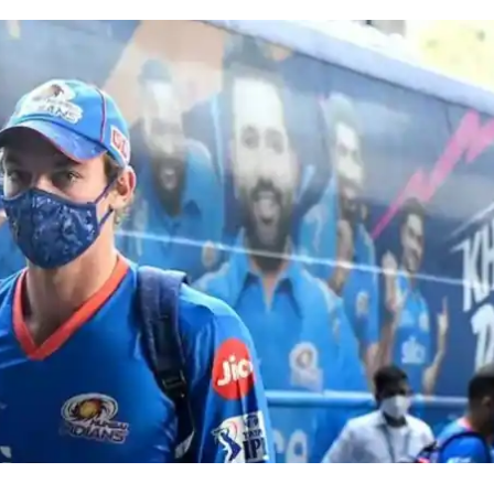
 कार्नर
 आर्टिकल्स
टॉप रील्स