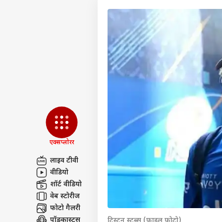
एक्सप्लोरर
लाइव टीवी
वीडियो
पर्सनल
शॉर्ट वीडियो
वेब स्टोरीज
फोटो गैलरी
टॉप
हॅलो गेस्ट
पॉडकास्ट्स
ट्रिस्टन स्ट्ब्स (फाइल फोटो)