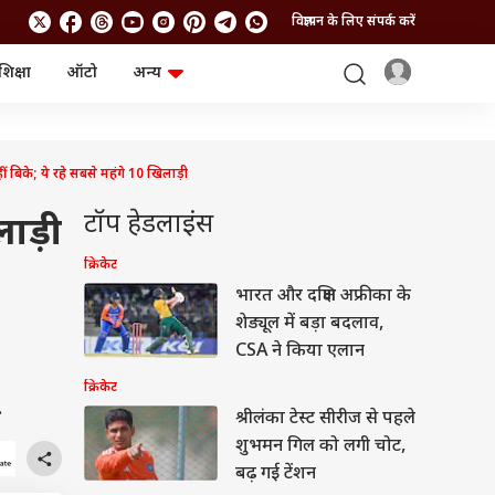
विज्ञापन के लिए संपर्क करें
शिक्षा
ऑटो
अन्य
बिजनेस
लाइफस्टाइल
पर्सनल फाइनेंस
स्वास्थ्य
स्टॉक मार्केट
ट्रैवल
बिके; ये रहे सबसे महंगे 10 खिलाड़ी
म्यूचुअल फंड्स
फूड
क्रिप्टो
फैशन
टॉप हेडलाइंस
ाड़ी
आईपीओ
Health and Fitness
फोटो गैलरी
जनरल नॉलेज
क्रिकेट
भारत और दक्षिण अफ्रीका के
शेड्यूल में बड़ा बदलाव,
वीडियो
CSA ने किया एलान
क्रिकेट
.
श्रीलंका टेस्ट सीरीज से पहले
शुभमन गिल को लगी चोट,
बढ़ गई टेंशन