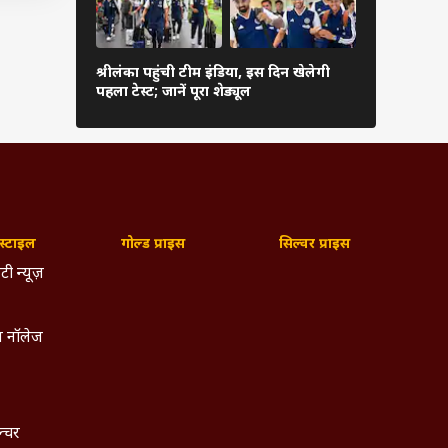
कब शुरू हो
श्रीलंका पहुंची टीम इंडिया, इस दिन खेलेगी
संस्करण, फॉर्
पहला टेस्ट; जानें पूरा शेड्यूल
देखें पूरी जा
कही यह
ेटर का
्टाइल
गोल्ड प्राइस
सिल्वर प्राइस
टी न्यूज़
 नॉलेज
ल्चर