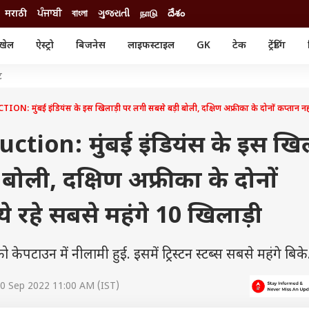
मराठी
ਪੰਜਾਬੀ
বাংলা
ગુજરાતી
நாடு
దేశం
खेल
ऐस्ट्रो
बिजनेस
लाइफस्टाइल
GK
टेक
ट्रेंडिंग
ंजन
ऑटो
खेल
ट
ुड
कार
क्रिकेट
री सिनेमा
टेक्नोलॉजी
शिक्षा
: मुंबई इंडियंस के इस खिलाड़ी पर लगी सबसे बड़ी बोली, दक्षिण अफ्रीका के दोनों कप्तान नहीं 
ल सिनेमा
मोबाइल
रिजल्ट
्रिटीज
चैटजीपीटी
नौकरी
tion: मुंबई इंडियंस के इस खिल
ी
गैजेट
वेब स्टोरीज
बोली, दक्षिण अफ्रीका के दोनों
यूटिलिटी न्यूज़
कल्चर
फैक्ट चेक
ये रहे सबसे महंगे 10 खिलाड़ी
टाउन में नीलामी हुई. इसमें ट्रिस्टन स्टब्स सबसे महंगे बिके
0 Sep 2022 11:00 AM (IST)