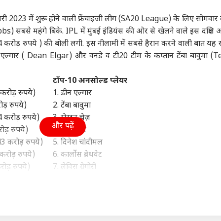
ा
बिहार
इंडिया
क्रिक
नवरी 2023 में शुरू होने वाली फ्रेंचाइजी लीग (SA20 League) के लिए सोमवार 
ubbs) सबसे महंगे बिके. IPL में मुंबई इंडियंस की ओर से खेलने वाले इस दक्षिण 
4 करोड़ रुपये ) की बोली लगी. इस नीलामी में सबसे हैरान करने वाली बात यह 
 डीन एल्गार ( Dean Elgar) और वनडे व टी20 टीम के कप्तान टेंबा बावुमा 
ीत दीपके ने CJP में
'सम्राट चौधरी मरवा देंगे
बारिश में राहुल-प्रियंका
पाकि
ये बड़ा पद, 13 नेताओं
हमको', गोपाल मंडल ने ऐसा
की बातचीत, अमित शाह
2 सा
टॉप-10 अनसोल्ड प्लेयर
्या मिला?
वुड
क्यों कहा?
इंडिया
खुद थामे दिखे छाता
झारखंड
मिल
ट्रेंडिंग
4 करोड़ रुपये)
1. डीन एल्गार
ोड़ रुपये)
2. टेंबा बावुमा
4 करोड़ रुपये)
3. रोस्टन चेज़
और पढ़ें
ोड़ रुपये)
4. रॉस टेलर
43 करोड़ रुपये)
5. दिनेश चांदीमल
माल' एक्ट्रेस के ऊपर
तरुण तेजपाल को 10 साल
रांची: आज सरकार से
मां 
करोड़ रुपये)
6. कार्लोस ब्रेथवेट
 करोड़ का लोन, चुकाने
की सजा, रेप केस में हाई
बातचीत संभव, छात्रों ने तय
रोने
िए करनी पड़ी सी ग्रेड
कोर्ट ने पलटा फैसला
किए 11 प्रतिनिधि
भर 
रोड़ रुपये)
7. लेविस ग्रेगोरी
ें
 करोड़ रुपये)
8. कीगन पीटरसन
.84 करोड़ रुपये)
9. फरहान बेहरदीन
 (1.75 करोड़ रुपये)
10. उनमुक्त चंद
ड़ी?
1. डरबन सुपर जायंट्स:
17 खिलाड़ियों की स्क्वाड (विदेशी प्लेयर: 6)