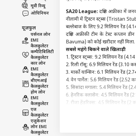
मूवी रिव्यू
इंडिय
SA20 League:
दक्षिण अफ्रीका में ज
एडवर्टाइज विथ अस
ओपिनियन
नीलामी में ट्रिस्टन स्ट्ब्स (Tristan St
प्राइवेसी पॉलिसी
बल्लेबाज के लिए 9.2 मिलियन रेंड (4.1
यूजफुल
कॉन्टैक्ट अस
दक्षिण अफ्रीकी टीम के टेस्ट कप्तान
पर्सनल लोन
सेंड फीडबैक
EMI
Bavuma) को कोई खरीदार नहीं मिला.
अभिज
कैलकुलेटर
अबाउट अस
रखा 
सबसे महंगे बिकने वाले खिलाड़ी
कम्पैटिबिलिटी
को क
बॉली
करियर्स
1. ट्रिस्टन स्ट्ब्स: 9.2 मिलियन रेंड (4.1
कैलकुलेटर
कार लोन
2. रिली रॉसू: 6.9 मिलियन रेंड (3.10 कर
EMI
3. मार्को यान्सिन: 6.1 मिलियन रेंड (2.7
कैलकुलेटर
4. वेन पार्नेल: 5.6 मिलियन रेंड (2.52 कर
बीएमआई
कैलकुलेटर
5. सिसांदा मगाला: 5.4 मिलियन रेंड (2.
'गोल
होम लोन
6. हेनरिक क्लासेन: 4.5 मिलियन रेंड (2 
था 1
EMI
LOGIN
के ल
7. रीजा हेंडरिक्स: 4.5 मिलियन रेंड (2 क
कैलकुलेटर
फिल्म
एज
8. तबरेज शम्सी: 4.3 मिलियन रेंड (1.93
कैलकुलेटर
9. ड्वेन प्रिटोरियस: 4.1 मिलियन रेंड (1
एजुकेशन
10. रासी वान डेर डुसैं: 3.9 मिलियन रेंड
लोन EMI
कैलकुलेटर
किस टीम की स्कवाड में कितने खिला