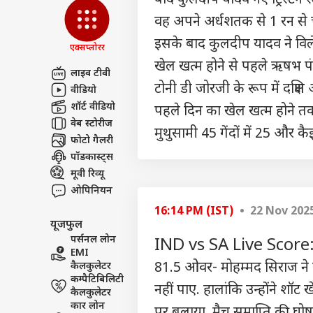
पार्ट
वह अपने अर्धशतक से 1 रन से
इसके बाद कुलदीप यादव ने विले
एक्सप्लोरर
खेल खत्म होने से पहले ऋषभ पं
लाइव टीवी
टोनी डी जोरजी के रूप में दक्षि
वीडियो
शॉर्ट वीडियो
पहले दिन का खेल खत्म होने तक 
वेब स्टोरीज
मुथुसामी 45 गेंदों में 25 और कैइल 
फोटो गैलरी
पॉडकास्ट्स
मूवी रिव्यू
ओपिनियन
16:14 PM (IST)
• 22 Nov 202
यूजफुल
पर्सनल लोन
IND vs SA Live Score:
EMI
81.5 ओवर- मोहम्मद सिराज ने कै
कैलकुलेटर
कम्पैटिबिलिटी
नहीं पाए. हालांकि उन्होंने शॉ
कैलकुलेटर
कार लोन
पर बुलाया. मैच समाप्ति की घोषण