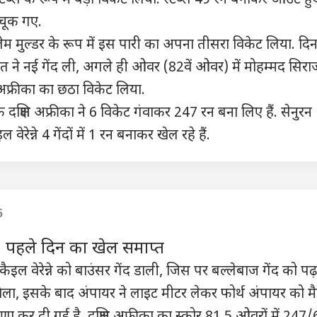
नर में कोई फर्क नहीं?
दिल्ली से बंगाल तक बढ़ी
एक्शन में DGCA,
PoJ
हलचल
एयरलाइन ने बताई वजह
दिख
 चूक गए.
म मुल्डर के रूप में इस पारी का अपना तीसरा विकेट लिया. दि
त ने नई गेंद ली, अगले ही ओवर (82वें ओवर) में मोहम्मद सिराज
ण अफ्रीका का छठा विकेट लिया.
दक्षिण अफ्रीका ने 6 विकेट गंवाकर 247 रन बना लिए हैं. सेनुरन
वेरेन्ने 4 गेंदों में 1 रन बनाकर खेल रहे हैं.
5
 पहले दिन का खेल समाप्त
इल वेरेन्ने को बाउंसर गेंद डाली, जिस पर बल्लेबाज गेंद को प
ट खेला, इसके बाद अंपायर ने लाइट मीटर लेकर फोर्थ अंपायर को म
ा कर दी गई है. दक्षिण अफ्रीका का स्कोर 81.5 ओवरों में 247/6