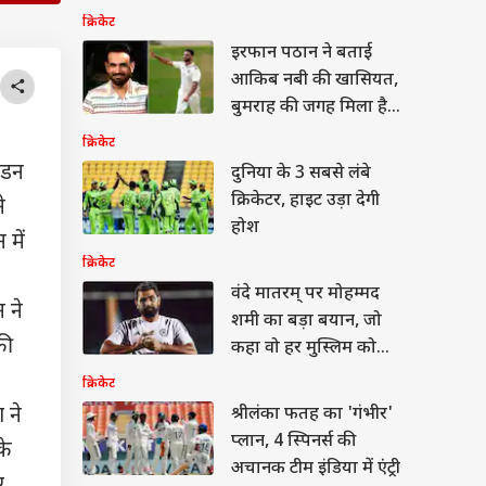
क्रिकेट
इरफान पठान ने बताई
आकिब नबी की खासियत,
बुमराह की जगह मिला है
मौका
क्रिकेट
वुड
एडन
दुनिया के 3 सबसे लंबे
क्रिकेटर, हाइट उड़ा देगी
े
होश
में
क्रिकेट
ऐश्वर्या राय बच्चन का
वंदे मातरम् पर मोहम्मद
्स 2026 से अनसीन
 ने
 वायरल, 7 हजार मोती
शमी का बड़ा बयान, जो
 स्ट्रैपलेस गाउन में ढाया
की
कहा वो हर मुस्लिम को
र
जानना चाहिए
क्रिकेट
 ने
श्रीलंका फतह का 'गंभीर'
प्लान, 4 स्पिनर्स की
के
लियां चलाकर जनता का
अचानक टीम इंडिया में एंट्री
हे दमन’, भारत ने
ए,