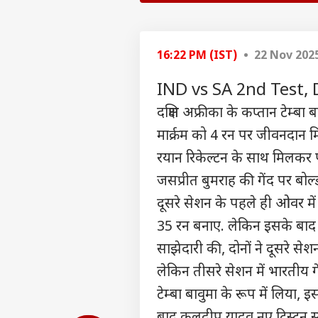
पर्सनल
16:22 PM (IST)
• 22 Nov 202
टॉप
हॅलो गेस्ट
IND vs SA 2nd Test, Day
विश्व
दक्षिण अफ्रीका के कप्तान टेम्
एडवर्टाइज विथ अस
प्राइवेसी पॉलिसी
मार्क्रम को 4 रन पर जीवनदान म
कॉन्टैक्ट अस
रयान रिकेल्टन के साथ मिलकर पह
सेंड फीडबैक
जसप्रीत बुमराह की गेंद पर बो
सीमा
अबाउट अस
तैना
दूसरे सेशन के पहले ही ओवर मे
पाक 
इंडिय
करियर्स
35 रन बनाए. लेकिन इसके बाद टेम
साझेदारी की, दोनों ने दूसरे सेशन
लेकिन तीसरे सेशन में भारतीय गे
टेम्बा बावुमा के रूप में लिया
क्या
शाद
बाद कुलदीप यादव नए ट्रिस्टन स
LOGIN