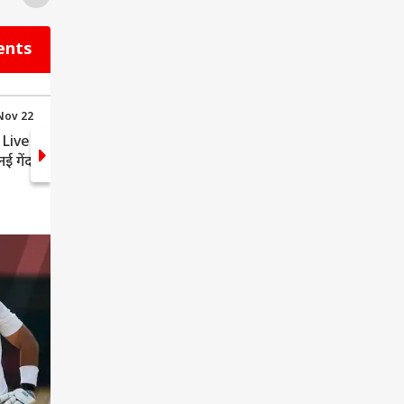
ents
 Nov 22
15:58 (IST) Nov 22
 Live Score:
IND vs SA Live Score:
ई गेंद
लाइट मीटर के साथ तैयार
फोर्थ अंपायर