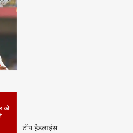
ार को
े
टॉप हेडलाइंस