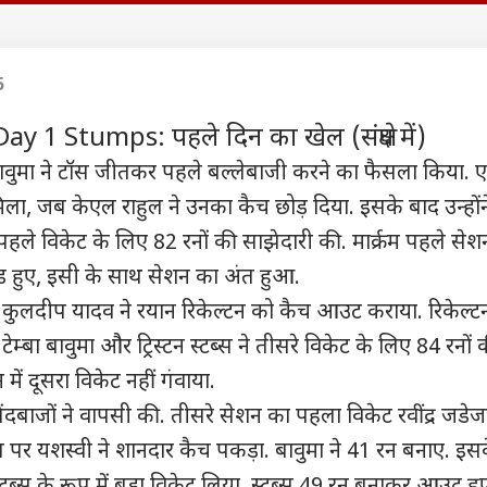
 कार्नर
5
 आर्टिकल्स
टॉप रील्स
 1 Stumps: पहले दिन का खेल (संक्षेप में)
महाराष्ट्र
क्रिकेट
बॉली
बा बावुमा ने टॉस जीतकर पहले बल्लेबाजी करने का फैसला किया. 
िला, जब केएल राहुल ने उनका कैच छोड़ दिया. इसके बाद उन्होंन
ले विकेट के लिए 82 रनों की साझेदारी की. मार्क्रम पहले सेशन 
ल्ड हुए, इसी के साथ सेशन का अंत हुआ.
 पर चीनी हथियारों की
'मैं करारा जवाब दूंगी...', गूंगी
यश दयाल से जयंत यादव
ती पर भारत की दो टूक,
गुड़िया विवाद पर पहली बार
तक, नए सीजन से पहले 4
कान
ं कुलदीप यादव ने रयान रिकेल्टन को कैच आउट कराया. रिकेल्टन
को दी सीधी चेतावनी
ा
बोलीं सुनेत्रा पवार
इंडिया
स्टार खिलाड़ियों की बदली
इंडिया
लुक
विश्व
टीम
वाले
्बा बावुमा और ट्रिस्टन स्टब्स ने तीसरे विकेट के लिए 84 रनों 
कह
 में दूसरा विकेट नहीं गंवाया.
ंदबाजों ने वापसी की. तीसरे सेशन का पहला विकेट रवींद्र जडेजा
, इस पर यशस्वी ने शानदार कैच पकड़ा. बावुमा ने 41 रन बनाए. इस
 SC के फैसले से
TMC में वापस जाएंगे बागी?
AIR India फ्लाइट में
‘गो
ीशुदा और लिव-इन
NDA की बैठक के बाद
टर्बुलेंस पर मचा बवाल:
कर र
्टब्स के रूप में बड़ा विकेट लिया. स्टब्स 49 रन बनाकर आउट हु