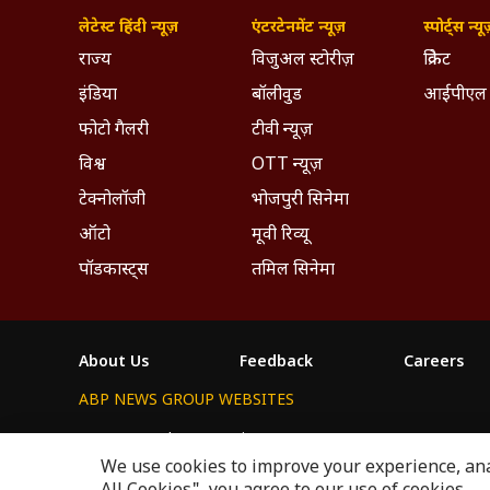
लेटेस्ट हिंदी न्यूज़
एंटरटेनमेंट न्यूज़
स्पोर्ट्स न्यू
राज्य
विजुअल स्टोरीज़
क्रिकेट
इंडिया
बॉलीवुड
आईपीएल
फोटो गैलरी
टीवी न्यूज़
विश्व
OTT न्यूज़
टेक्नोलॉजी
भोजपुरी सिनेमा
ऑटो
मूवी रिव्यू
पॉडकास्ट्स
तमिल सिनेमा
About Us
Feedback
Careers
ABP NEWS GROUP WEBSITES
ABP Network
ABP Live
ABP न्यूज़
ABP আনন্দ
ABP 
We use cookies to improve your experience, anal
This website follows the
DNPA Code of Ethics.
Copyright@