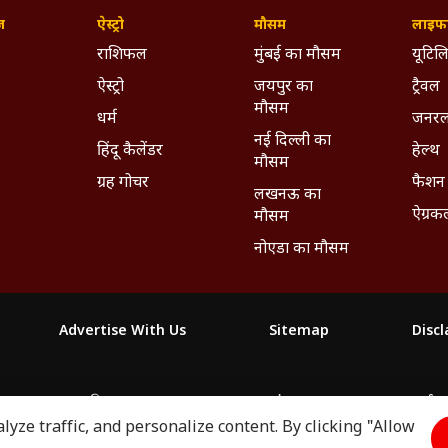
ज़
ऐस्ट्रो
मौसम
लाइफस
राशिफल
मुंबई का मौसम
यूटिलि
ऐस्ट्रो
जयपुर का
ट्रैवल
मौसम
धर्म
जनरल
नई दिल्ली का
हिंदू कैलेंडर
हेल्थ
मौसम
ग्रह गोचर
फैशन
लखनऊ का
ऐग्रक
मौसम
नोएडा का मौसम
Advertise With Us
Sitemap
Disc
माझा
ABP અસ્મિતા
ABP Ganga
ABP ਸਾਂਝਾ
ABP நாடு
ABP దేశ
yze traffic, and personalize content. By clicking "Allow
2026. All rights reserved.