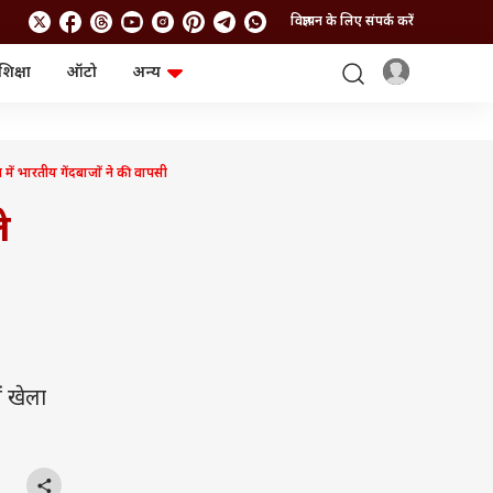
विज्ञापन के लिए संपर्क करें
शिक्षा
ऑटो
अन्य
बिजनेस
लाइफस्टाइल
पर्सनल फाइनेंस
स्वास्थ्य
स्टॉक मार्केट
ट्रैवल
 भारतीय गेंदबाजों ने की वापसी
म्यूचुअल फंड्स
फूड
क्रिप्टो
फैशन
े
आईपीओ
Health and Fitness
फोटो गैलरी
जनरल नॉलेज
वीडियो
ं खेला