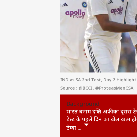
IND vs SA 2nd Test, Day 2 Highlight
Source : @BCCI, @ProteasMenCSA
Background
भारत बनाम दक्षिण अफ्रीका दूसरा टे
टेस्ट के पहले दिन का खेल खत्म हो
टेम्बा ...