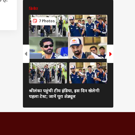
क्रिकेट
क्रिकेट
6 Pho
7 Photos
कब शुरू हो
श्रीलंका पहुंची टीम इंडिया, इस दिन खेलेगी
संस्करण, फॉर्
पहला टेस्ट; जानें पूरा शेड्यूल
देखें पूरी जा