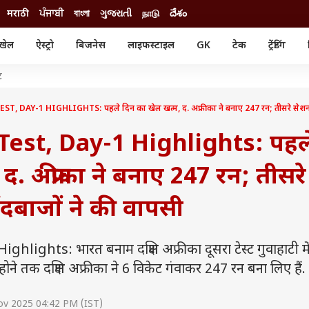
मराठी
ਪੰਜਾਬੀ
বাংলা
ગુજરાતી
நாடு
దేశం
खेल
ऐस्ट्रो
बिजनेस
लाइफस्टाइल
GK
टेक
ट्रेंडिंग
ंजन
ऑटो
खेल
ट
ुड
कार
क्रिकेट
री सिनेमा
टेक्नोलॉजी
शिक्षा
, DAY-1 HIGHLIGHTS: पहले दिन का खेल खत्म, द. अफ्रीका ने बनाए 247 रन; तीसरे सेशन में
ल सिनेमा
मोबाइल
रिजल्ट
्रिटीज
Test, Day-1 Highlights: पहल
चैटजीपीटी
नौकरी
ी
गैजेट
वेब स्टोरीज
द. अफ्रीका ने बनाए 247 रन; तीसरे
यूटिलिटी न्यूज़
ेंदबाजों ने की वापसी
कल्चर
फैक्ट चेक
ights: भारत बनाम दक्षिण अफ्रीका दूसरा टेस्ट गुवाहाटी मे
ोने तक दक्षिण अफ्रीका ने 6 विकेट गंवाकर 247 रन बना लिए हैं.
ov 2025 04:42 PM (IST)