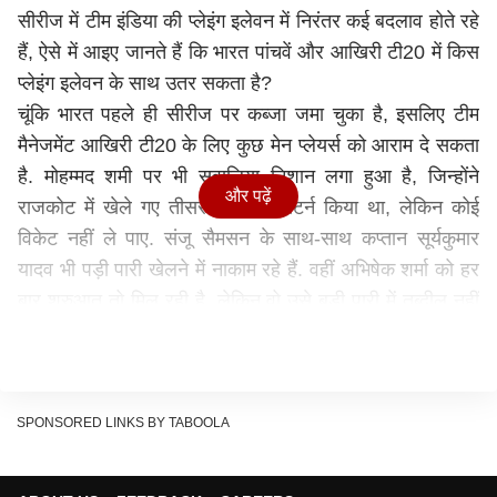
सीरीज में टीम इंडिया की प्लेइंग इलेवन में निरंतर कई बदलाव होते रहे
हैं, ऐसे में आइए जानते हैं कि भारत पांचवें और आखिरी टी20 में किस
प्लेइंग इलेवन के साथ उतर सकता है?
चूंकि भारत पहले ही सीरीज पर कब्जा जमा चुका है, इसलिए टीम
मैनेजमेंट आखिरी टी20 के लिए कुछ मेन प्लेयर्स को आराम दे सकता
है. मोहम्मद शमी पर भी सवालिया निशान लगा हुआ है, जिन्होंने
और पढ़ें
राजकोट में खेले गए तीसरे टी20 में रिटर्न किया था, लेकिन कोई
विकेट नहीं ले पाए. संजू सैमसन के साथ-साथ कप्तान सूर्यकुमार
यादव भी पड़ी पारी खेलने में नाकाम रहे हैं. वहीं अभिषेक शर्मा को हर
बार शुरुआत तो मिल रही है, लेकिन वो उसे बड़ी पारी में तब्दील नहीं
कर पा रहे हैं.
मेन खिलाड़ियों को मिल सकता है आराम
पांचवें टी20 से पूर्व टीम मैनेजमेंट को यह भी ध्यान रखना होगा कि
इंग्लैंड के खिलाफ 3 वनडे मैचों की सीरीज और चैंपियंस ट्रॉफी भी
SPONSORED LINKS BY TABOOLA
पास आ रही है. वर्कलोड मैनेजमेंट को देखते हुए हार्दिक पांड्या और
अर्शदीप सिंह को आराम दिया जाना संभव है. ये दोनों वनडे और