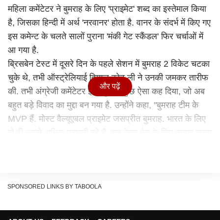
महिला कमेंटेटर ने बुमराह के लिए 'प्राइमेट' शब्द का इस्तेमाल किया
है, जिसका हिन्दी में अर्थ 'नरवानर' होता है. वानर के संदर्भ में किए गए
इस कमेन्ट के चलते सालों पुराना 'मंकी गेट स्कैंडल' फिर चर्चाओं में
आ गया है.
ब्रिसबेन टेस्ट में दूसरे दिन के पहले सेशन में बुमराह 2 विकेट चटका
चुके थे, तभी ऑस्ट्रेलियाई दिग्गज ब्रेट ली ने उनकी जमकर तारीफ
और पढ़ें
की. तभी अंग्रेजी कमेंटेटर ईसा गुहा ने कुछ ऐसा कह दिया, जो अब
बहुत बड़े विवाद का मुद्दा बन गया है. उन्होंने कहा, "बुमराह टीम के
MVP हैं. मोस्ट वैल्यूएबल प्राइमेट जसप्रीत बुमराह. भारत के लिए
वो ही सबसे अधिक प्रभावी रहे हैं. इस टेस्ट मैच के लिए उनपर इतना
फोकस क्यों है."
अब ईसा गुहा ने मांगी माफी
इंग्लिश कमेंटेटर ईसा गुहा ने अब अपने 'प्राइमेट' वाले कमेन्ट के लिए
माफी मांगी है. उनका कहना है कि उनका उद्देश्य केवल जसप्रीत
SPONSORED LINKS BY TABOOLA
बुमराह को सम्मान देने का था. उन्होंने माफी मांगते हुए कहा, "मैंने कल
कमेंट्री के दौरान एक शब्द का इस्तेमाल किया, जिसके हजारों मतलब