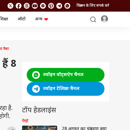
विज्ञापन के लिए संपर्क करें
शिक्षा
ऑटो
अन्य
बिजनेस
लाइफस्टाइल
पर्सनल फाइनेंस
स्वास्थ्य
स्टॉक मार्केट
ट्रैवल
म्यूचुअल फंड्स
फूड
ा पैसा
क्रिप्टो
फैशन
आईपीओ
Health and Fitness
ैं 8
फोटो गैलरी
जनरल नॉलेज
ज्वॉइन वॉट्सऐप चैनल
वीडियो
ज्वॉइन टेलिग्राम चैनल
हा है.
टॉप हेडलाइंस
 होगी.
ऐस्ट्रो
28 अगस्त का चंद्रग्रहण क्या