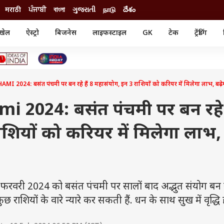
मराठी
ਪੰਜਾਬੀ
বাংলা
ગુજરાતી
நாடு
దేశం
खेल
ऐस्ट्रो
बिजनेस
लाइफस्टाइल
GK
टेक
ट्रेंडिंग
ंजन
ऑटो
खेल
ुड
कार
क्रिकेट
री सिनेमा
टेक्नोलॉजी
शिक्षा
ल सिनेमा
2024: बसंत पंचमी पर बन रहे हैं 8 महासंयोग, इन 3 राशियों को करियर में मिलेगा लाभ, बढ़ेग
मोबाइल
रिजल्ट
्रिटीज
चैटजीपीटी
नौकरी
ी
 2024: बसंत पंचमी पर बन रहे ह
गैजेट
वेब स्टोरीज
शियों को करियर में मिलेगा लाभ,
यूटिलिटी न्यूज़
कल्चर
फैक्ट चेक
ी 2024 को बसंत पंचमी पर सालों बाद अद्भुत संयोग बन र
कुछ राशियों के वारे न्यारे कर सकती हैं. धन के साथ सुख में वृद्धि