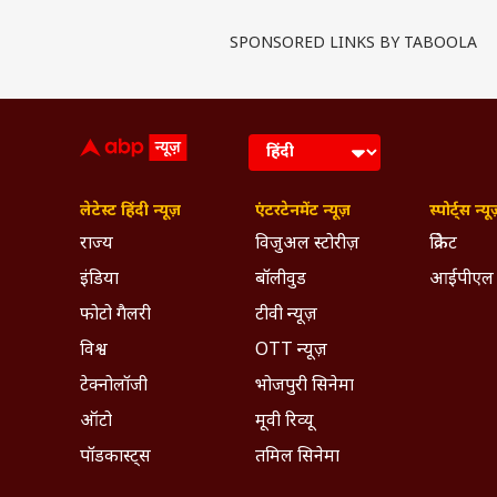
SPONSORED LINKS BY TABOOLA
लेटेस्ट हिंदी न्यूज़
एंटरटेनमेंट न्यूज़
स्पोर्ट्स न्यू
राज्य
विजुअल स्टोरीज़
क्रिकेट
इंडिया
बॉलीवुड
आईपीएल
फोटो गैलरी
टीवी न्यूज़
विश्व
OTT न्यूज़
टेक्नोलॉजी
भोजपुरी सिनेमा
ऑटो
मूवी रिव्यू
पॉडकास्ट्स
तमिल सिनेमा