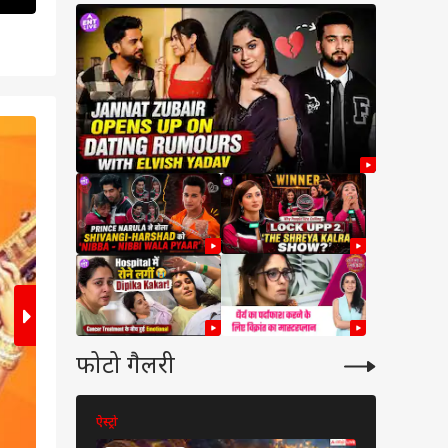
2
/5
फोटो गैलरी
ऐस्ट्रो
ऐस्ट्रो
ेट