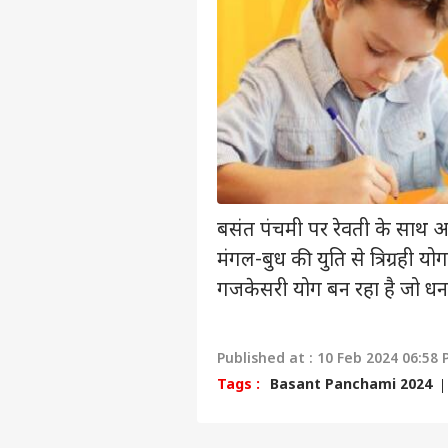
एडवर्टाइज विथ अस
प्राइवेसी पॉलिसी
कॉन्टैक्ट अस
सेंड फीडबैक
5 सा
अबाउट अस
के वि
खर्च
इंडिय
करियर्स
बता
बसंत पंचमी पर रेवती के साथ अश्
मंगल-बुध की युति से त्रिग्रही योग
गृह 
गजकेसरी योग बन रहा है जो धन
TMC 
LOGIN
सांस
Published at : 10 Feb 2024 06:58 
Tags :
Basant Panchami 2024