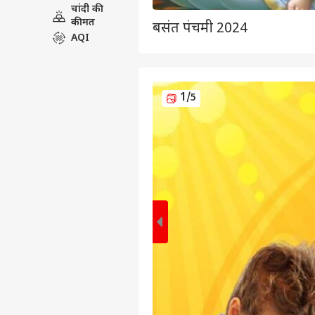
चांदी की
कीमत
बसंत पंचमी 2024
AQI
1
/5
पर्सनल
टॉप
हॅलो गेस्ट
इंडिय