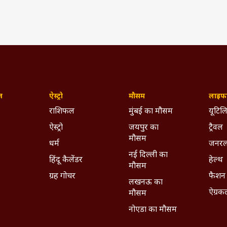
ज़
ऐस्ट्रो
मौसम
लाइफस
राशिफल
मुंबई का मौसम
यूटिलि
ऐस्ट्रो
जयपुर का
ट्रैवल
मौसम
धर्म
जनरल
नई दिल्ली का
हिंदू कैलेंडर
हेल्थ
मौसम
ग्रह गोचर
फैशन
लखनऊ का
ऐग्रक
मौसम
नोएडा का मौसम