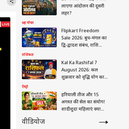
लाएगा आंदोलन की दूसरी
लहर?
ग्रह गोचर
Flipkart Freedom
Sale 2026: बुध-मंगल का
द्वि-द्वादश संबंध, राशि
अनुसार क्या खरीदें और
राशिफल
किन चीजों से बचें?
Kal Ka Rashifal 7
August 2026: कल
शुक्रवार को वृद्धि योग का
महासंयोग, तुला और सिंह
ऐस्ट्रो
राशि वालों को मिलेगा बंपर
हरियाली तीज और 15
धन लाभ!
अगस्त की सेल का संयोग!
शादीशुदा महिलाएं क्या
खरीदें?
वीडियोज