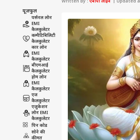
Written By :
एबीपी लाइव
| Updated at
यूजफुल
पर्सनल लोन
EMI
कैलकुलेटर
कम्पैटिबिलिटी
कैलकुलेटर
कार लोन
EMI
कैलकुलेटर
बीएमआई
कैलकुलेटर
होम लोन
EMI
कैलकुलेटर
एज
कैलकुलेटर
एजुकेशन
लोन EMI
कैलकुलेटर
पिन कोड
सोने की
कीमत