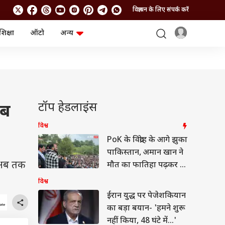
विज्ञापन के लिए संपर्क करें
शिक्षा
ऑटो
अन्य
बिजनेस
लाइफस्टाइल
पर्सनल फाइनेंस
स्वास्थ्य
स्टॉक मार्केट
ट्रैवल
म्यूचुअल फंड्स
फूड
क्रिप्टो
फैशन
आईपीओ
Health and Fitness
टॉप हेडलाइंस
अब
फोटो गैलरी
जनरल नॉलेज
विश्व
PoK के विद्रोह के आगे झुका
वीडियो
पाकिस्तान, अमान खान ने
ि अब तक
मौत का फातिहा पढ़कर दी
थी धमकी!
विश्व
ईरान युद्ध पर पेजेशकियान
का बड़ा बयान- 'हमने शुरू
नहीं किया, 48 घंटे में...'