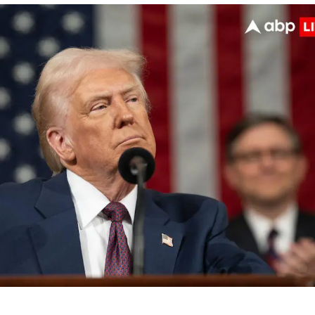
 कार्नर
 आर्टिकल्स
टॉप रील्स