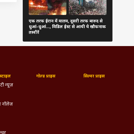
एक तरफ ईरान में मातम, दूसरी तरफ बारुद से
ईरान के हमले
धुआं-धुआं…, मिडिल ईस्ट से आयी ये खौफनाक
179 उड़ानें र
तस्वीरें
फंसे यात्री
चीत को
्टाइल
गोल्ड प्राइस
सिल्वर प्राइस
ी करीब
यों का
टी न्यूज़
ि सोशल
 नॉलेज
अभी तक
ा है.
 सैन्य
ल्चर