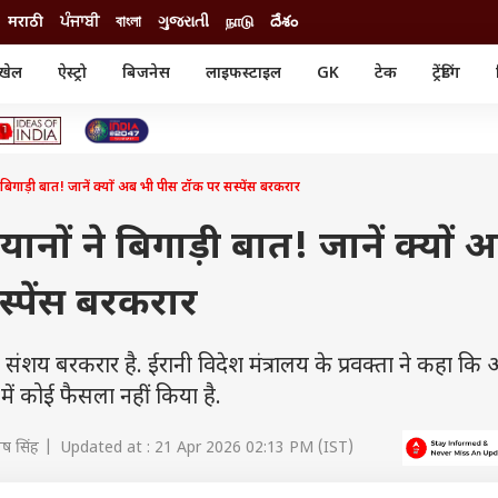
मराठी
ਪੰਜਾਬੀ
বাংলা
ગુજરાતી
நாடு
దేశం
खेल
ऐस्ट्रो
बिजनेस
लाइफस्टाइल
GK
टेक
ट्रेंडिंग
ंजन
ऑटो
खेल
ुड
कार
क्रिकेट
री सिनेमा
टेक्नोलॉजी
शिक्षा
ल सिनेमा
 बिगाड़ी बात! जानें क्यों अब भी पीस टॉक पर सस्पेंस बरकरार
मोबाइल
रिजल्ट
्रिटीज
चैटजीपीटी
नौकरी
ी
ानों ने बिगाड़ी बात! जानें क्यों 
गैजेट
वेब स्टोरीज
्पेंस बरकरार
यूटिलिटी न्यूज़
कल्चर
फैक्ट चेक
र संशय बरकरार है. ईरानी विदेश मंत्रालय के प्रवक्ता ने कहा क
में कोई फैसला नहीं किया है.
ोष सिंह | Updated at : 21 Apr 2026 02:13 PM (IST)