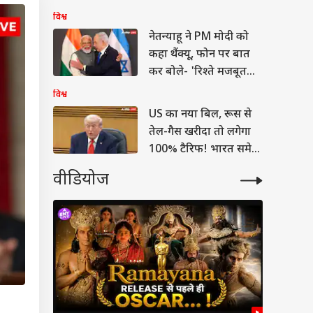
विश्व
नेतन्याहू ने PM मोदी को
कहा थैंक्यू, फोन पर बात
कर बोले- 'रिश्ते मजबूत
रहेंगे'
विश्व
US का नया बिल, रूस से
तेल-गैस खरीदा तो लगेगा
100% टैरिफ! भारत समेत
किस पर होगा असर
वीडियोज