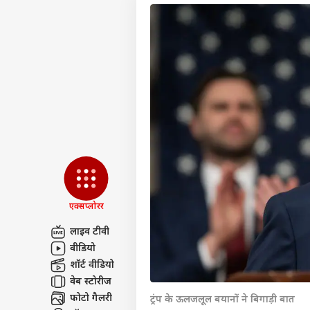
एक्सप्लोरर
लाइव टीवी
वीडियो
पर्सनल
शॉर्ट वीडियो
वेब स्टोरीज
टॉप
फोटो गैलरी
ट्रंप के ऊलजलूल बयानों ने बिगाड़ी बात
हॅलो गेस्ट