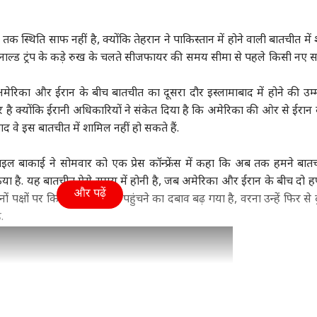
ंड
विश्व
क्रिकेट
ओटी
क स्थिति साफ नहीं है, क्योंकि तेहरान ने पाकिस्तान में होने वाली बातचीत में
नाल्ड ट्रंप
के कड़े रुख के चलते सीजफायर की समय सीमा से पहले किसी नए 
 अमेरिका और ईरान के बीच बातचीत का दूसरा दौर इस्लामाबाद में होने की उम्म
 प्रोटेस्ट: JPSC-JSSC
ईरान युद्ध पर पेजेशकियान
IPL 2027 में नहीं खेलेंगे
लोक
ै क्योंकि ईरानी अधिकारियों ने संकेत दिया है कि अमेरिका की ओर से ईरान क
य गुट की सरकार से
का बड़ा बयान- 'हमने शुरू
ऑस्ट्रेलियाई क्रिकेटर? कोच
गब्
 वे इस बातचीत में शामिल नहीं हो सकते हैं.
ीत खत्म, जानें क्या हुई
ली NCR
नहीं किया, 48 घंटे में...'
इंडिया
का बयान उड़ा देगा सभी 10
शिक्षा
और 
एग्री
?
टीमों के होश
जाने
स्माइल बाकाई ने सोमवार को एक प्रेस कॉन्फ्रेंस में कहा कि अब तक हमने बात
किया है. यह बातचीत ऐसे समय में होनी है, जब अमेरिका और ईरान के बीच दो हफ
और पढ़ें
नों पक्षों पर किसी समझौते पर पहुंचने का दबाव बढ़ गया है, वरना उन्हें फिर से 
 को अमेरिका के
असम में बाढ़ से 98 की मौत,
5 महीने में 12 बड़े एग्जाम
बारि
ै.
...', ट्रंप के टैरिफ बिल
हिमाचल से बंगाल तक IMD
कराएगा MP ESB, 19000
नाइट
ोले केजरीवाल
का अलर्ट, UP-बिहार में
पदों पर होगी भर्ती
है,
कैसा मौसम?