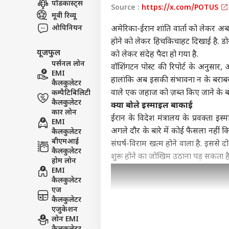
पॉडकास्ट्स
Source :
https://x.com/POTUS
झारख
मूवी रिव्यू
एडवर्टाइज विथ अस
ओपिनियन
अमेरिका-ईरान शांति वार्ता को लेकर अब त
प्राइवेसी पॉलिसी
होने को लेकर हिचकिचाहट दिखाई है.
डो
यूजफुल
कॉन्टैक्ट अस
को लेकर संदेह पैदा हो गया है.
पर्सनल लोन
वॉशिंगटन पोस्ट की रिपोर्ट के अनुसार,
सेंड फीडबैक
EMI
रांची
हालांकि अब इसकी संभावना न के बराबर ह
कैलकुलेटर
अबाउट अस
न्या
वाले एक जहाज को ज़ब्त किए जाने के बाद
कम्पैटिबिलिटी
बातच
दिल्
करियर्स
कैलकुलेटर
बात
क्या बोले इस्माइल बाकाई
कार लोन
ईरान के विदेश मंत्रालय के प्रवक्ता इ
EMI
अगले दौर के बारे में कोई फैसला नहीं 
कैलकुलेटर
बीएमआई
संघर्ष-विराम खत्म होने वाला है. इससे दो
कैलकुलेटर
'देश
शुरू होने का जोखिम उठाना पड़ सकता ह
होम लोन
हाथों
EMI
LOGIN
पर ब
कैलकुलेटर
एज
कैलकुलेटर
एजुकेशन
लोन EMI