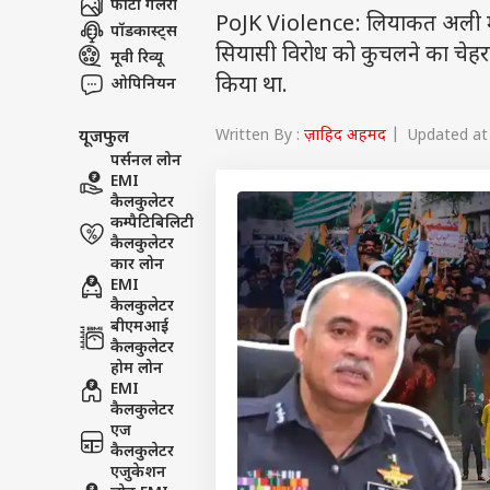
फोटो गैलरी
PoJK Violence: लियाकत अली मलिक 
पॉडकास्ट्स
सियासी विरोध को कुचलने का चेहरा 
मूवी रिव्यू
किया था.
ओपिनियन
Written By :
ज़ाहिद अहमद
| Updated at 
यूजफुल
पर्सनल लोन
EMI
कैलकुलेटर
कम्पैटिबिलिटी
कैलकुलेटर
कार लोन
EMI
कैलकुलेटर
बीएमआई
कैलकुलेटर
होम लोन
EMI
कैलकुलेटर
एज
कैलकुलेटर
एजुकेशन