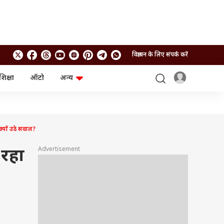
विज्ञापन के लिए संपर्क करें
शिक्षा
ऑटो
अन्य
बिजनेस
लाइफस्टाइल
पर्सनल फाइनेंस
स्वास्थ्य
स्टॉक मार्केट
ट्रैवल
म्यूचुअल फंड्स
फूड
्यों उठे सवाल?
क्रिप्टो
फैशन
आईपीओ
Health and Fitness
Advertisement
 रहा
फोटो गैलरी
जनरल नॉलेज
वीडियो