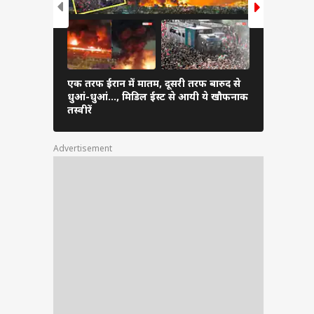
टल में
्होंने
ो बंधक
ड्यूटी
एक तरफ ईरान में मातम, दूसरी तरफ बारुद से
ईरान के हमले
र दिया
धुआं-धुआं…, मिडिल ईस्ट से आयी ये खौफनाक
179 उड़ानें र
तस्वीरें
फंसे यात्री
ेल में
Advertisement
 किया.
ं' में
 कहा,
 और एक
ते हुए