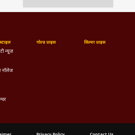
ुदाय से
जिटल
्टाइल
गोल्ड प्राइस
सिल्वर प्राइस
 अहम
टी न्यूज़
टपुट
ासत,
र और
 नॉलेज
ल्चर
laimer
Privacy Policy
Contact Us