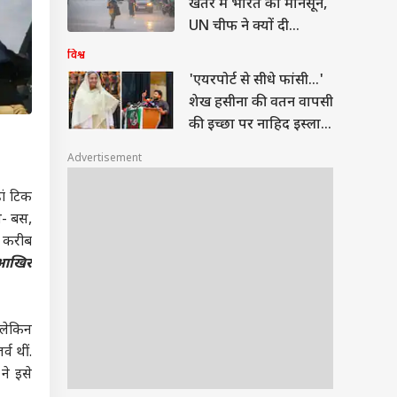
खतरे में भारत का मानसून,
UN चीफ ने क्यों दी
चेतावनी
विश्व
'एयरपोर्ट से सीधे फांसी...'
शेख हसीना की वतन वापसी
की इच्छा पर नाहिद इस्लाम
की धमकी
Advertisement
ां टिक
े- बस,
. करीब
आखिर
 लेकिन
व थीं.
ने इसे