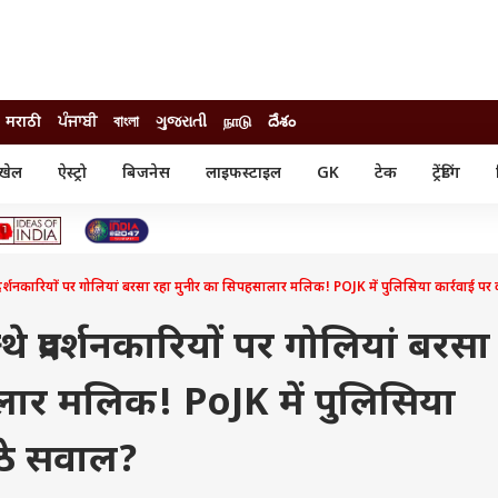
मराठी
ਪੰਜਾਬੀ
বাংলা
ગુજરાતી
நாடு
దేశం
खेल
ऐस्ट्रो
बिजनेस
लाइफस्टाइल
GK
टेक
ट्रेंडिंग
ंजन
ऑटो
खेल
ुड
कार
क्रिकेट
री सिनेमा
टेक्नोलॉजी
शिक्षा
ल सिनेमा
र्शनकारियों पर गोलियां बरसा रहा मुनीर का सिपहसालार मलिक! POJK में पुलिसिया कार्रवाई पर क
मोबाइल
रिजल्ट
्रिटीज
चैटजीपीटी
नौकरी
ी
 प्रदर्शनकारियों पर गोलियां बरसा
गैजेट
वेब स्टोरीज
लार मलिक! PoJK में पुलिसिया
यूटिलिटी न्यूज़
कल्चर
फैक्ट चेक
उठे सवाल?