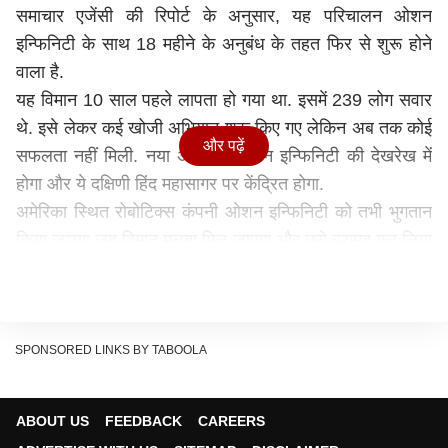
समाचार एजेंसी की रिपोर्ट के अनुसार, यह परिचालन ओशन
इन्फिनिटी के साथ 18 महीने के अनुबंध के तहत फिर से शुरू होने
वाला है.
यह विमान 10 साल पहले लापता हो गया था. इसमें 239 लोग सवार
थे. इसे लेकर कई खोजी अभियान शुरू किए गए लेकिन अब तक कोई
और पढ़ें
सफलता नहीं मिली. नया अभियान ओशन इन्फिनिटी की देखरेख में
होगा और ये दक्षिणी हिंद महासागर पर केंद्रित होगा.
अमेरिका स्थित रोबोटिक्स कंपनी ओशन इन्फिनिटी को तभी भुगतान
किया जाएगा जब विमान मलबा मिल जाएगा और उसे बरामद कर लिया
जाएगा. टेक्सास स्थित इस कंपनी की योजना जनवरी से अप्रैल के
बीच खोज शुरू करने की है.
मलबा नहीं तो पैसा नहीं
बोइंग 777 विमान 8 मार्च 2014 को कुआलालंपुर से बीजिंग जाते
SPONSORED LINKS BY TABOOLA
समय लापता हो गया था. शुरूआती खोजबीन करीब तीन सालों तक
चली. साल 2017 में ये जांच बंद कर दी गई. तब सैटेलाइट इमेज में ये
ABOUT US
FEEDBACK
CAREERS
अनुमान लगाया गया था कि विमान दक्षिणी हिंद महासागर में