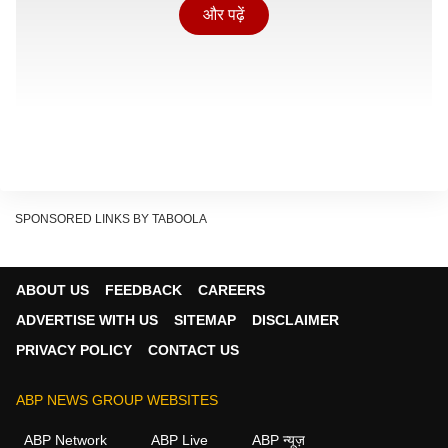
और पढ़ें
SPONSORED LINKS BY TABOOLA
ABOUT US
FEEDBACK
CAREERS
ADVERTISE WITH US
SITEMAP
DISCLAIMER
PRIVACY POLICY
CONTACT US
17 साल की उम्र में बंगाल फिल्मी दुनिया में कदम
सयानी घोष पेशे से बंगाल फिल्म इंडस्ट्री का नामचीन चेहरा रह चुकी
ABP NEWS GROUP WEBSITES
हैं. उन्होंने 17 साल की उम्र में बंगाली फिल्मी दुनिया में एंट्री की.
ABP Network
ABP Live
ABP न्यूज़
इसके बाद उन्हें एक शानदार कलाकार की पहचान राज्य में मिली.