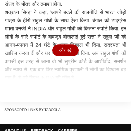
संसद के भीतर और तमाशा होगा.
शत्रुघ्न सिन्हा ने कहा, 'आपने बदले की राजनीति से भारत जोड़ो
यात्रा के हीरो राहुल गांधी के साथ ऐसा किया. बंगाल की टाइग्रेस
ममता बनर्जी ने INDIA और राहुल गांधी को कितना सपोर्ट किया. इन
लोगों के सारे सपोर्ट के बावजूद बौखलाई हुई सत्ता ने राहुल जी को
आनन-फानन में 24 घंटे के अंदर निकाल भी दिया, सदस्यता भी
और पढ़ें
खारिज करवा दी और घर भी खाली करवा दिया. अब राहुल गांधी की
वापसी इस तरह से आना वो भी सुप्रीम कोर्ट के आशीर्वाद, समर्थन
और न्याय से. एक बार फिर न्यायिक प्रणाली में लोगों का विश्वास बढ़
गया है. ये पूरे विपक्ष INDIA की जीत है.'
नूंह-मणिपुर हिंसा पर पीएम चुप क्यों, शत्रुघ्न ने पूछा
विपक्ष के अविश्वास प्रस्ताव और संसद में पीएम की अनुपस्थिति पर
भी उन्होंने सवाल उठाए और कहा कि अविश्वास प्रस्ताव किया तो
गया है, लेकिन कुछ पता नहीं प्रधानमंत्री आएंगे, नहीं आएंगे, जवाब
SPONSORED LINKS BY TABOOLA
देंगे, नहीं देंगे. अविश्वास पत्र जीत और हार के लिए नहीं है एक्सपोज
करने के लिए है. सवाल का जवाब देने के लिए है कि आप मणिपुर पर
ABOUT US
FEEDBACK
CAREERS