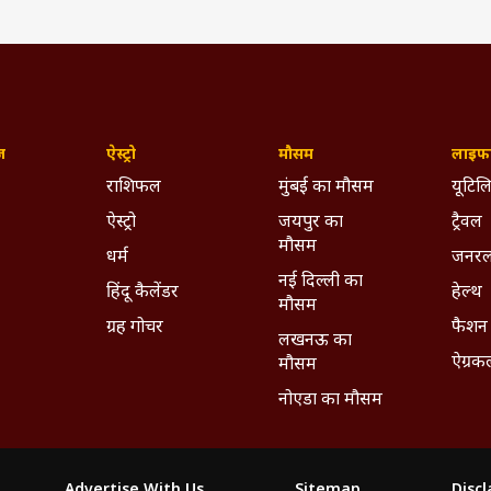
ज़
ऐस्ट्रो
मौसम
लाइफस
राशिफल
मुंबई का मौसम
यूटिलि
ऐस्ट्रो
जयपुर का
ट्रैवल
मौसम
धर्म
जनरल
नई दिल्ली का
हिंदू कैलेंडर
हेल्थ
मौसम
ग्रह गोचर
फैशन
लखनऊ का
ऐग्रक
मौसम
नोएडा का मौसम
Advertise With Us
Sitemap
Disc