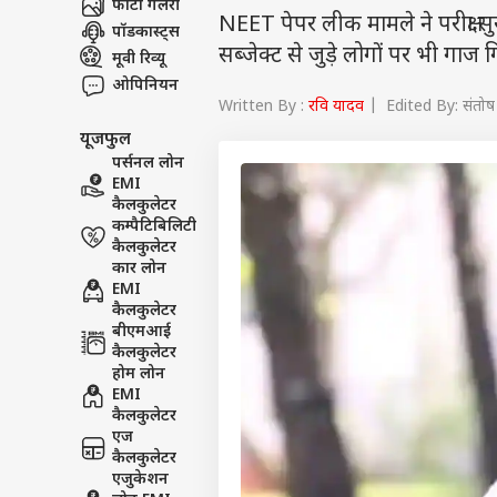
फोटो गैलरी
NEET पेपर लीक मामले ने परीक्षा सु
पॉडकास्ट्स
सब्जेक्ट से जुड़े लोगों पर भी गाज 
मूवी रिव्यू
ओपिनियन
Written By :
रवि यादव
| Edited By: संतोष
यूजफुल
पर्सनल लोन
EMI
कैलकुलेटर
कम्पैटिबिलिटी
कैलकुलेटर
कार लोन
EMI
कैलकुलेटर
बीएमआई
कैलकुलेटर
होम लोन
EMI
कैलकुलेटर
एज
कैलकुलेटर
एजुकेशन