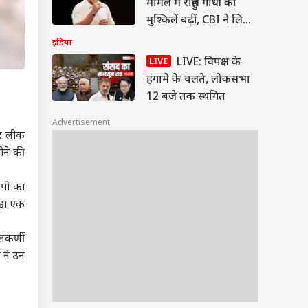
मामले में राहुल गांधी की
मुश्किलें बढ़ीं, CBI ने लिया
एक्शन
इंडिया
LIVE: विपक्ष के
हंगामे के चलते, लोकसभा
12 बजे तक स्थगित
Advertisement
पर लीक
ोने की
ोपी का
ड़ा एक
लकर्णी
 ने उन