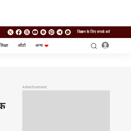
विज्ञापन के लिए संपर्क करें
शिक्षा
ऑटो
अन्य
बिजनेस
लाइफस्टाइल
पर्सनल फाइनेंस
स्वास्थ्य
स्टॉक मार्केट
ट्रैवल
म्यूचुअल फंड्स
फूड
क्रिप्टो
फैशन
आईपीओ
Health and Fitness
Advertisement
फोटो गैलरी
जनरल नॉलेज
तक
वीडियो