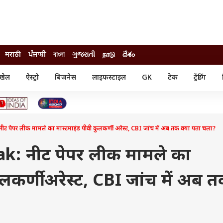
मराठी
ਪੰਜਾਬੀ
বাংলা
ગુજરાતી
நாடு
దేశం
खेल
ऐस्ट्रो
बिजनेस
लाइफस्टाइल
GK
टेक
ट्रेंडिंग
ंजन
ऑटो
खेल
ुड
कार
क्रिकेट
री सिनेमा
टेक्नोलॉजी
शिक्षा
ल सिनेमा
पेपर लीक मामले का मास्टमाइंड पीवी कुलकर्णी अरेस्ट, CBI जांच में अब तक क्या पता चला?
मोबाइल
रिजल्ट
्रिटीज
चैटजीपीटी
नौकरी
ी
: नीट पेपर लीक मामले का
गैजेट
वेब स्टोरीज
ुलकर्णी अरेस्ट, CBI जांच में अब 
यूटिलिटी न्यूज़
कल्चर
फैक्ट चेक