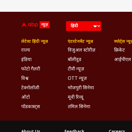
लेटेस्ट हिंदी न्यूज़
एंटरटेनमेंट न्यूज़
स्पोर्ट्स न्यू
राज्य
विजुअल स्टोरीज़
क्रिकेट
इंडिया
बॉलीवुड
आईपीएल
फोटो गैलरी
टीवी न्यूज़
विश्व
OTT न्यूज़
टेक्नोलॉजी
भोजपुरी सिनेमा
ऑटो
मूवी रिव्यू
पॉडकास्ट्स
तमिल सिनेमा
About Us
Feedback
Careers