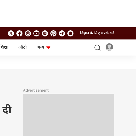
विज्ञापन के लिए संपर्क करें
शिक्षा
ऑटो
अन्य
बिजनेस
लाइफस्टाइल
पर्सनल फाइनेंस
स्वास्थ्य
स्टॉक मार्केट
ट्रैवल
म्यूचुअल फंड्स
फूड
क्रिप्टो
फैशन
आईपीओ
Health and Fitness
Advertisement
फोटो गैलरी
जनरल नॉलेज
 दी
वीडियो