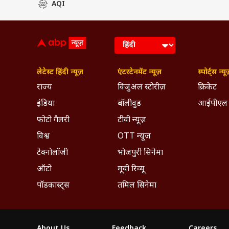
AQI
लेटेस्ट हिंदी न्यूज़
एंटरटेनमेंट न्यूज़
स्पोर्ट्स न्यू
राज्य
विजुअल स्टोरीज़
क्रिकेट
इंडिया
बॉलीवुड
आईपीएल
फोटो गैलरी
टीवी न्यूज़
विश्व
OTT न्यूज़
टेक्नोलॉजी
भोजपुरी सिनेमा
ऑटो
मूवी रिव्यू
पॉडकास्ट्स
तमिल सिनेमा
About Us
Feedback
Careers