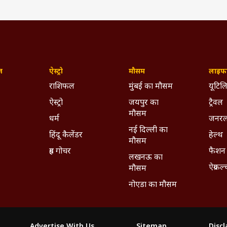
ज़
ऐस्ट्रो
मौसम
लाइफस
राशिफल
मुंबई का मौसम
यूटिलि
ऐस्ट्रो
जयपुर का
ट्रैवल
मौसम
धर्म
जनरल
नई दिल्ली का
हिंदू कैलेंडर
हेल्थ
मौसम
ग्रह गोचर
फैशन
लखनऊ का
ऐग्रकल
मौसम
नोएडा का मौसम
Advertise With Us
Sitemap
Disc