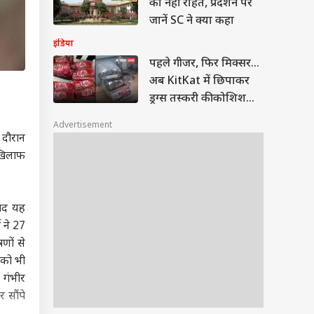
को नहीं राहत, प्रदर्शन पर
जानें SC ने क्या कहा
इंडिया
पहले गीजर, फिर मिक्सर...
अब KitKat में छिपाकर
ड्रग्स तस्करी की कोशिश
नाकाम
Advertisement
 दौरान
 खिलाफ
बाद यह
 ने 27
णों से
को भी
 गंभीर
 सौंपे