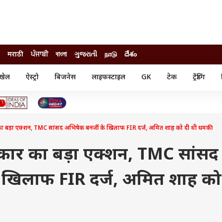
मराठी
ਪੰਜਾਬੀ
বাংলা
ગુજરાતી
நாடு
దేశం
खेल
ऐस्ट्रो
बिजनेस
लाइफस्टाइल
GK
टेक
ट्रेंडिंग
ंजन
ऑटो
खेल
ुड
कार
क्रिकेट
री सिनेमा
टेक्नोलॉजी
शिक्षा
ल सिनेमा
ार का बड़ा एक्शन, TMC सांसद अभिषेक बनर्जी के खिलाफ FIR दर्ज, अमित शाह को दी थी धमकी
मोबाइल
रिजल्ट
्रिटीज
चैटजीपीटी
नौकरी
ी
 सरकार का बड़ा एक्शन, TMC सांसद
गैजेट
वेब स्टोरीज
 खिलाफ FIR दर्ज, अमित शाह को
यूटिलिटी न्यूज़
कल्चर
फैक्ट चेक