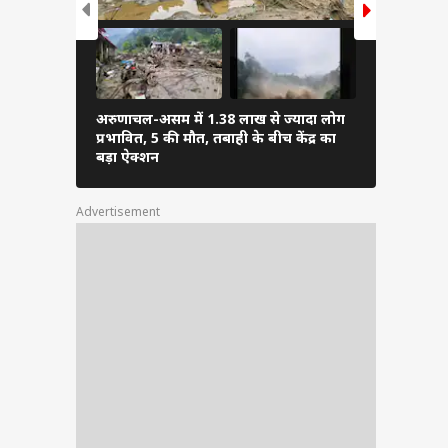
अरुणाचल-असम में 1.38 लाख से ज्यादा लोग
PM मोदी ने अ
प्रभावित, 5 की मौत, तबाही के बीच केंद्र का
फुटबॉल, शेयर
बड़ा ऐक्शन
Advertisement