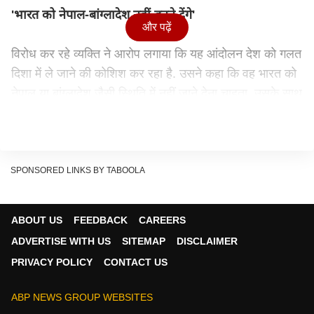
'भारत को नेपाल-बांग्लादेश नहीं बनने देंगे'
और पढ़ें
विरोध कर रहे व्यक्ति ने आरोप लगाया कि यह आंदोलन देश को गलत
दिशा में ले जाने की कोशिश कर रहा है. उसने कहा कि वह भारत को
नेपाल या बांग्लादेश जैसी स्थिति में नहीं जाने देना चाहता. उसके साथ
मौजूद अन्य लोगों ने भी प्रदर्शन को "फ्लॉप" और "पहले से तय
कार्यक्रम" बताया. हालांकि उन्होंने यह भी कहा कि उनका किसी
राजनीतिक दल, भाजपा या अन्य किसी पार्टी से कोई संबंध नहीं है.
SPONSORED LINKS BY TABOOLA
Continues below advertisement
ABOUT US
FEEDBACK
CAREERS
ADVERTISE WITH US
SITEMAP
DISCLAIMER
PRIVACY POLICY
CONTACT US
ABP NEWS GROUP WEBSITES