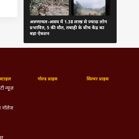
रीख से
ालय ने
अरुणाचल-असम में 1.38 लाख से ज्यादा लोग
PM मोदी ने अ
प्रभावित, 5 की मौत, तबाही के बीच केंद्र का
फुटबॉल, शेयर
बड़ा ऐक्शन
ैं सवाल
ि मेरी
हूं और
फर्जी
्टाइल
गोल्ड प्राइस
सिल्वर प्राइस
टी न्यूज़
 नॉलेज
्चर