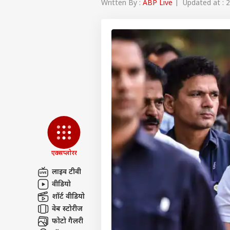
Written By :
ABP Live
| Updated at : 2
एक्सप्लोरर
लाइव टीवी
वीडियो
पर्सनल
शॉर्ट वीडियो
वेब स्टोरीज
टॉप
फोटो गैलरी
हॅलो गेस्ट