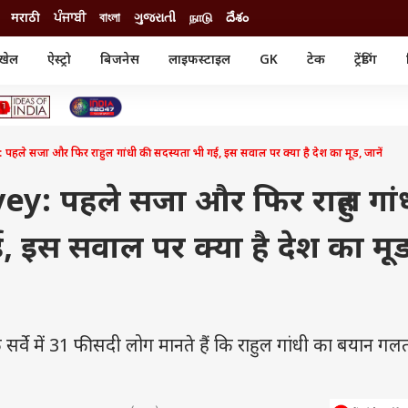
मराठी
ਪੰਜਾਬੀ
বাংলা
ગુજરાતી
நாடு
దేశం
खेल
ऐस्ट्रो
बिजनेस
लाइफस्टाइल
GK
टेक
ट्रेंडिंग
ंजन
ऑटो
खेल
ुड
कार
क्रिकेट
री सिनेमा
टेक्नोलॉजी
शिक्षा
ल सिनेमा
 सजा और फिर राहुल गांधी की सदस्‍यता भी गई, इस सवाल पर क्‍या है देश का मूड, जानें
मोबाइल
रिजल्ट
्रिटीज
चैटजीपीटी
नौकरी
ी
: पहले सजा और फिर राहुल गां
गैजेट
वेब स्टोरीज
, इस सवाल पर क्‍या है देश का मूड
यूटिलिटी न्यूज़
कल्चर
फैक्ट चेक
र्वे में 31 फीसदी लोग मानते हैं कि राहुल गांधी का बयान ग