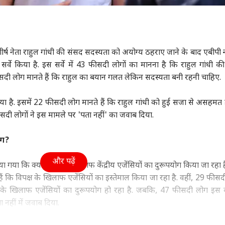
ा
इंडिया
झारखंड
क्रिक
के शीर्ष नेता राहुल गांधी की संसद सदस्यता को अयोग्य ठहराए जाने के बाद एबीपी न्
वे किया है. इस सर्वे में 43 फीसदी लोगों का मानना है कि राहुल गांधी क
िस्तान कर रहा यौम-ए-
विकसित भारत के ख्वाब के
'पेपर लीक सिर्फ झारखंड का
इस 
फीसदी लोग मानते हैं कि राहुल का बयान गलत लेकिन सदस्यता बनी रहनी चाहि
ेहसाल की नौटंकी', भारत
बीच कुपोषण ने 'दोहरी
मुद्दा...', छात्रों के प्रदर्शन पर
और 
 बंद करो प्रोपेगेंडा
ट
तस्वीर' कैसे बना दी?
इंडिया
बोले CM सोरेन
इंडिया
क्रि
उत्तर
रोहि
िया है. इसमें 22 फीसदी लोग मानते हैं कि राहुल गांधी को हुई सजा से असहमत 
सदी लोगों ने इस मामले पर 'पता नहीं' का जवाब दिया.
ोग?
पंत, संजू सैमसन या
‘अब चाहे जेल में डालें या
परिसीमन बिल पर सरकार ने
प्रय
और पढ़ें
न किशन, किसे मिलना
जान से मारें’, बांग्लादेश
मांगा समर्थन तो अड़े राहुल,
गांध
किया गया कि क्या विपक्ष के खिलाफ केंद्रीय एजेंसियों का दुरूपयोग किया जा रहा
ए 2027 वनडे वर्ल्ड कप
वापसी पर शेख हसीना की
बोले- 'पहले सदन में आएं
KP न
 कि विपक्ष के खिलाफ एजेंसियों का इस्तेमाल किया जा रहा है. वहीं, 29 फीसदी
मौका?
खरी-खरी
गृहमंत्री'
आदे
के खिलाफ एजेंसियों का दुरूपयोग हो रहा है. जबकि, 47 फीसदी लोग इस 
नहीं में जवाब दिया.
 जारी किया