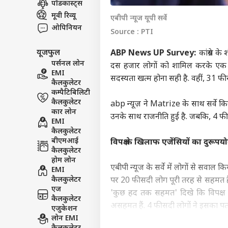
पॉडकास्ट्स
इंडिय
मूवी रिव्यू
एबीपी न्यूज यूपी सर्वे
एडवर्टाइज विथ अस
ओपिनियन
Source : PTI
प्राइवेसी पॉलिसी
यूजफुल
ABP News UP Survey:
कांग्रेस 
कॉन्टैक्ट अस
पर्सनल लोन
दस हजार लोगों को शामिल करके एक सर्
सेंड फीडबैक
EMI
'पाक
सदस्यता खत्म होना सही है. वहीं, 31 
कैलकुलेटर
अबाउट अस
इस्त
कम्पैटिबिलिटी
बोला-
क्रिके
करियर्स
कैलकुलेटर
abp न्यूज़ ने Matrize के साथ सर्वे क
कार लोन
उनके साथ राजनीति हुई है. जबकि, 4 फी
EMI
कैलकुलेटर
बीएमआई
विपक्ष के खिलाफ एजेंसियों का दुरूपय
कैलकुलेटर
ऋषभ 
होम लोन
ईशा
एबीपी न्यूज के सर्वे में लोगों से सवाल 
EMI
LOGIN
चाहि
कैलकुलेटर
पर 20 फीसदी लोग पूरी तरह से सहमत हैं
में 
एज
'कुछ हद तक सहमत' दिखे कि विपक्ष 
कैलकुलेटर
असहमत हैं. 4 फीसदी लोगों ने इसका पता 
एजुकेशन
लोन EMI
लोकसभा सचिवालय ने नोटिफिकेशन