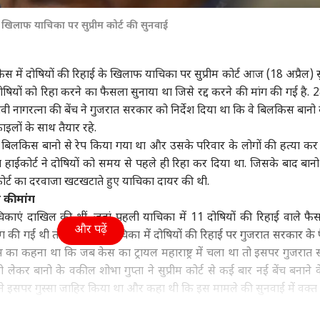
ा
उत्तर प्रदेश और उत्तराखंड
इंडिया
क्रिक
 खिलाफ याचिका पर सुप्रीम कोर्ट की सुनवाई
 में दोषियों की रिहाई के खिलाफ याचिका पर सुप्रीम कोर्ट आज (18 अप्रैल) 
ोषियों को रिहा करने का फैसला सुनाया था जिसे रद्द करने की मांग की गई है. 28
भा में कांग्रेस का
अतीक अहमद के बेटे उमर
पीएम मोदी की बैठक में
घर 
नागरत्ना की बेंच ने गुजरात सरकार को निर्देश दिया था कि वे बिलकिस बानो क
ि प्रदर्शन? MPs को
और अली को कोर्ट से राहत,
पहली पंक्ति में सयानी घोष,
शाक
फाइलों के साथ तैयार रहे.
प जारी, NDA के भी
वुड
छोटे भाई आबान के जनाजे
इंडिया
यूसुफ पठान पर तस्वीर साफ
इंडिया
कहा-
उत्तर
श
में हो सकेंगे शामिल
जब..
न बिलकिस बानो से रेप किया गया था और उसके परिवार के लोगों की हत्या कर
ाईकोर्ट ने दोषियों को समय से पहले ही रिहा कर दिया था. जिसके बाद बानो
ोर्ट का दरवाजा खटखटाते हुए याचिका दायर की थी.
 की मांग
याचिकाएं दाखिल की थीं. जहां पहली याचिका में 11 दोषियों की रिहाई वाले फै
ाइडर मैन' 8वें दिन 400
SC पहुंची महुआ मोइत्रा को
ड्रोन हंटर्स बना रही भारतीय
अबा
और पढ़ें
 के हुई पार, 'बॉर्डर 2'
फटकार, 'क्या आपको अंडों
वायुसेना, ऑपरेशन सिंदूर से
लिटर
ांग की गई थी तो वहीं दूसरी याचिका में दोषियों की रिहाई पर गुजरात सरकार के
 13 फिल्मों का रिकॉर्ड
से डर लगता है?
क्या है इसका कनेक्शन?
के ल
का कहना था कि जब केस का ट्रायल महाराष्ट्र में चला था तो इसपर गुजरात
ोड़ा
ेकर बानो के वकील शोभा गुप्ता ने सुप्रीम कोर्ट से कई बार नई बेंच बनाने 
ने इसपर गुस्सा जाहिर किया था और कहा थी कि इस मामले की सुनवाई में वक्त 