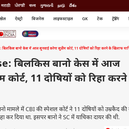
मराठी
ਪੰਜਾਬੀ
বাংলা
ગુજરાતી
நாடு
దేశం
खेल
ऐस्ट्रो
बिजनेस
लाइफस्टाइल
GK
टेक
ट्रेंडिंग
ंजन
ऑटो
खेल
ुड
कार
क्रिकेट
री सिनेमा
टेक्नोलॉजी
शिक्षा
ल सिनेमा
लकिस बानो केस में आज सुनवाई करेगा सुप्रीम कोर्ट, 11 दोषियों को रिहा करने के खिलाफ या
मोबाइल
रिजल्ट
्रिटीज
चैटजीपीटी
नौकरी
ी
e: बिलकिस बानो केस में आज
गैजेट
वेब स्टोरीज
ीम कोर्ट, 11 दोषियों को रिहा करने
यूटिलिटी न्यूज़
कल्चर
फैक्ट चेक
ामले में CBI की स्पेशल कोर्ट ने 11 दोषियों को उम्रकैद की
हा कर दिया था. इसपर बानो ने SC में याचिका दायर की थी.