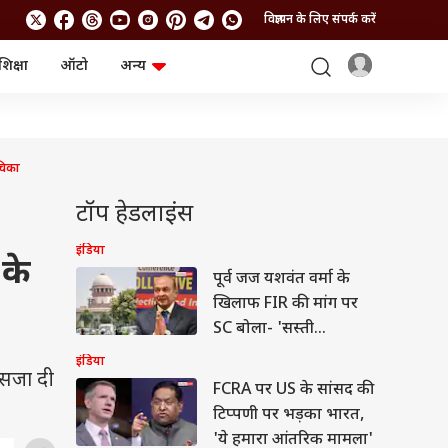
विज्ञापन के लिए संपर्क करें
शिक्षा
ऑटो
अन्य
बिजनेस
लाइफस्टाइल
पर्सनल फाइनेंस
स्वास्थ्य
स्टॉक मार्केट
ट्रैवल
म्यूचुअल फंड्स
फूड
चिका
क्रिप्टो
फैशन
आईपीओ
Health and Fitness
टॉप हेडलाइंस
फोटो गैलरी
जनरल नॉलेज
इंडिया
 के
पूर्व जज यशवंत वर्मा के
वीडियो
खिलाफ FIR की मांग पर
SC बोला- 'सस्ती
लोकप्रियता...'
इंडिया
 सजा दी
FCRA पर US के सांसद की
टिप्पणी पर भड़का भारत,
'ये हमारा आंतरिक मामला'