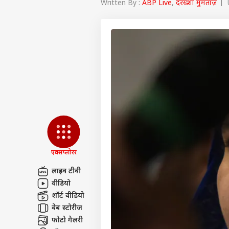
Written By :
ABP Live
,
दरख्शां मुमताज़
| U
एक्सप्लोरर
लाइव टीवी
वीडियो
पर्सनल
शॉर्ट वीडियो
वेब स्टोरीज
टॉप
फोटो गैलरी
हॅलो गेस्ट