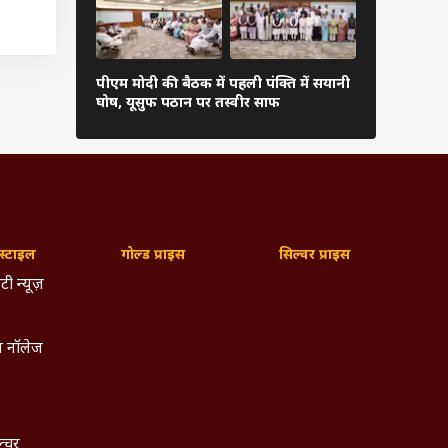
 जिनसे
स जो 5
म किया
हीं चल
पीएम मोदी की बैठक में पहली पंक्ति में सयानी
बारिश में रा
घोष, यूसुफ पठान पर तस्वीर साफ
शाह खुद थाम
यों को
ले में
्टाइल
गोल्ड प्राइस
सिल्वर प्राइस
टी न्यूज़
 नॉलेज
ल्चर