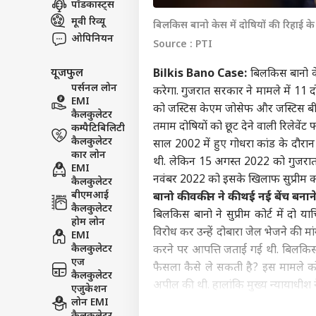
पॉडकास्ट्स
इंडिय
मूवी रिव्यू
बिलकिस बानो केस में दोषियों की रिहाई के
एडवर्टाइज विथ अस
ओपिनियन
Source : PTI
प्राइवेसी पॉलिसी
यूजफुल
Bilkis Bano Case:
बिलकिस बानो केस
कॉन्टैक्ट अस
पर्सनल लोन
करेगा. गुजरात सरकार ने मामले में 11 द
सेंड फीडबैक
EMI
लोकस
को जस्टिस केएम जोसेफ और जस्टिस बीवी 
कैलकुलेटर
अबाउट अस
शक्त
तमाम दोषियों को छूट देने वाली रिलेवेंट 
कम्पैटिबिलिटी
व्ही
बॉली
करियर्स
कैलकुलेटर
निर्दे
साल 2002 में हुए गोधरा कांड के दौरा
कार लोन
थी. लेकिन 15 अगस्त 2022 को गुजरात ह
EMI
नवंबर 2022 को इसके खिलाफ सुप्रीम क
कैलकुलेटर
बीएमआई
बानो की वकील ने की थई नई बेंच बनाने
कैलकुलेटर
बिलकिस बानो ने सुप्रीम कोर्ट में दो 
‘स्प
होम लोन
करोड़
विरोध कर उन्हें दोबारा जेल भेजने की म
EMI
LOGIN
सहित
कैलकुलेटर
करने पर आपत्ति जताई गई थी. बिलकिस 
भी त
एज
फैसला कैसे ले सकती है? इस मामले को ल
कैलकुलेटर
अपील की थी. हालांकि मुख्य न्यायाधीश 
एजुकेशन
लोन EMI
क्या है पूरा मामला?