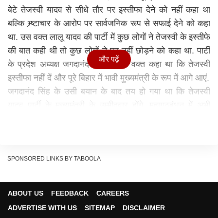
बेटे तेजस्वी यादव से सीधे तौर पर इस्तीफा देने को नहीं कहा था
बल्कि भ्र्ष्टाचार के आरोप पर सार्वजनिक रूप से सफाई देने को कहा
था. उस वक्त लालू यादव की पार्टी में कुछ लोगों ने तेजस्वी के इस्तीफे
की बात कही थी तो कुछ लोगों ने पद नहीं छोड़ने को कहा था. पार्टी
और पढ़ें
के प्रदेश अध्यक्ष जगदानंद सिंह ने उस वक्त कहा था कि तेजस्वी
इस्तीफा नहीं दें और पूरे बिहार में भावी मुख्यमंत्री के रूप में आगे आएं.
जगदानंद सिंह के उसी बयान के बाद तय हो गया था कि तेजस्वी
यादव पार्टी के मुख्यमंत्री के उम्मीदवार होंगे. महागठबंधन में अभी
इसपर मुहर लगनी बाकी है. लेकिन ये बात तय है कि फिलहाल
तेजस्वी विपक्ष के नेता हैं और आरजेडी सबसे बड़ी पार्टी है और वोट
बैंक में भी सबसे आगे है. इस लिहाज से तेजस्वी यादव को कोई चुनौती
नहीं दे सकता है. दूसरी तरफ बीजेपी के सभी नेता सीएम नीतीश
SPONSORED LINKS BY TABOOLA
कुमार के नेतृत्व में भरोसा जता रहे हैं. ऐसे में मुकाबला नीतीश और
तेजस्वी के बीच ही है.
ABOUT US
FEEDBACK
CAREERS
दिल्ली चुनाव बिहार का सेमीफाइनल हुआ?
ADVERTISE WITH US
SITEMAP
DISCLAIMER
दिल्ली में बिहार की सभी प्रमुख पार्टियों ने चुनाव लड़ा था. दोनों