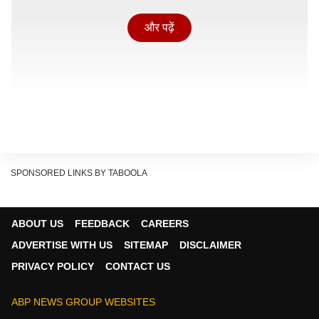
और पढ़ें
SPONSORED LINKS BY TABOOLA
ABOUT US
FEEDBACK
CAREERS
ADVERTISE WITH US
SITEMAP
DISCLAIMER
बैरकपुर की राजनीति का बड़ा नाम
PRIVACY POLICY
CONTACT US
अर्जुन सिंह का राजनीतिक आधार बैरकपुर औद्योगिक क्षेत्र रहा है.
उन्होंने स्थानीय राजनीति से अपनी शुरुआत की और धीरे-धीरे उत्तर
ABP NEWS GROUP WEBSITES
24 परगना जिले में अपनी मजबूत पहचान बनाई. मजदूर बहुल इलाकों