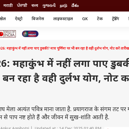
मराठी
ਪੰਜਾਬੀ
বাংলা
ગુજરાતી
நாடு
దేశం
खेल
ऐस्ट्रो
बिजनेस
लाइफस्टाइल
GK
टेक
ट्रेंडिंग
ंजन
ऑटो
खेल
ुड
कार
क्रिकेट
री सिनेमा
टेक्नोलॉजी
शिक्षा
ल सिनेमा
हाकुंभ में नहीं लगा पाए डुबकी? माघ पूर्णिमा पर भी बन रहा है वही दुर्लभ योग, नोट करें तारीख
मोबाइल
रिजल्ट
्रिटीज
चैटजीपीटी
नौकरी
ी
महाकुंभ में नहीं लगा पाए डुब
गैजेट
वेब स्टोरीज
 बन रहा है वही दुर्लभ योग, नोट कर
यूटिलिटी न्यूज़
कल्चर
फैक्ट चेक
घ मेला अत्यंत पवित्र माना जाता है. प्रयागराज के संगम तट पर ग
न से पाप नष्ट होते हैं और जीवन में सुख-शांति आती है.
 Ankur Agnihotri | Updated at : 14 Dec 2025 01:40 PM