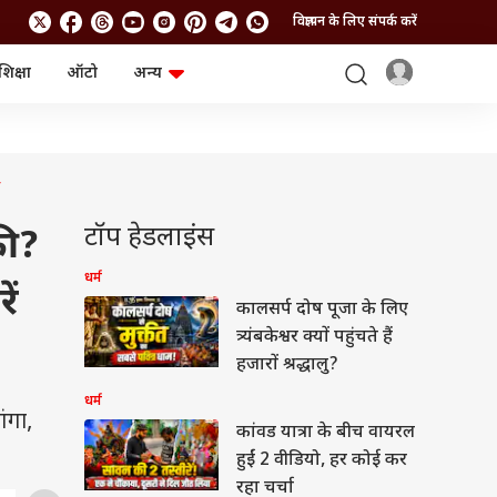
विज्ञापन के लिए संपर्क करें
शिक्षा
ऑटो
अन्य
बिजनेस
लाइफस्टाइल
पर्सनल फाइनेंस
स्वास्थ्य
स्टॉक मार्केट
ट्रैवल
म्यूचुअल फंड्स
फूड
क्रिप्टो
फैशन
आईपीओ
Health and Fitness
टॉप हेडलाइंस
की?
फोटो गैलरी
जनरल नॉलेज
धर्म
ें
कालसर्प दोष पूजा के लिए
वीडियो
त्र्यंबकेश्वर क्यों पहुंचते हैं
हजारों श्रद्धालु?
धर्म
ंगा,
कांवड यात्रा के बीच वायरल
हुईं 2 वीडियो, हर कोई कर
रहा चर्चा