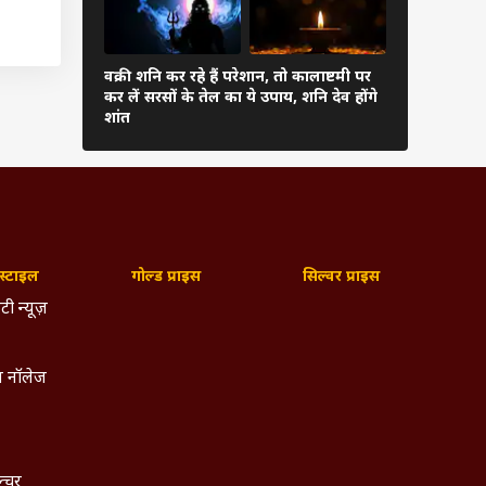
े मेला
ार्मिक
वक्री शनि कर रहे हैं परेशान, तो कालाष्टमी पर
चोर पंचक आज
कर लें सरसों के तेल का ये उपाय, शनि देव होंगे
कर सकते हैं 
शांत
 समय से
ी बहुत
न करते
न करना
्टाइल
गोल्ड प्राइस
सिल्वर प्राइस
टी न्यूज़
 नॉलेज
ल्चर