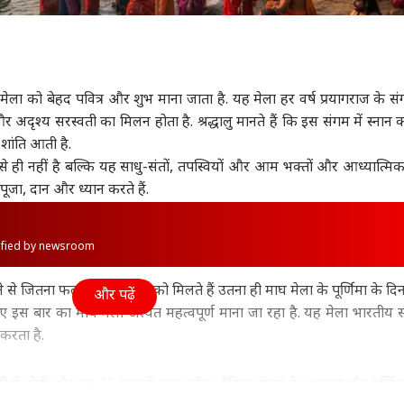
झारखंड
टेलीविजन
मध्य 
माघ मेला को बेहद पवित्र और शुभ माना जाता है. यह मेला हर वर्ष प्रयागराज के स
अदृश्य सरस्वती का मिलन होता है. श्रद्धालु मानते हैं कि इस संगम में स्नान क
रूस के साथ हुई जंग तो
रांची प्रोटेस्ट: सरकार से
कभी एयर होस्टेस थीं
राज्
शांति आती है.
करेगा अमेरिका, ट्रंप के
बातचीत पर आज साफ होगी
दीपिका कक्कड़, मुंबई में 5
BJP 
न का खुलासा
ट
तस्वीर, JPSC केस में 5 और
उत्तर प्रदेश और उत्तराखंड
लोगों के साथ एक कमरे में
ट्रेंडिंग
निर्
हेल्थ
से ही नहीं है बल्कि यह साधु-संतों, तपस्वियों और आम भक्तों और आध्यात्मि
अरेस्ट
रहती थीं 'सिमर'
सां
पूजा, दान और ध्यान करते हैं.
rified by newsroom
पंत, संजू सैमसन या
'देश की सबसे अनुशासित
महिला ने बाइक पर ही दे
16 
े से जितना फल व पुण्य भक्त को मिलते हैं उतना ही माघ मेला के पूर्णिमा के दि
न किशन, किसे मिलना
पार्टी है सपा, कोई नहीं कर
दिया बच्चे को जन्म, सामने
चमक
और पढ़ें
ए 2027 वनडे वर्ल्ड कप
सकता मुकाबला', अवधेश
आया भावुक वीडियो
लोग 
 इस बार का माघ मेला अत्यंत महत्वपूर्ण माना जा रहा है. यह मेला भारतीय सं
मौका?
प्रसाद का चैलेंज
सीक्र
करता है.
से होगी और यह 15 फरवरी तक चलेगा. वैदिक पंचांग के अनुसार पौष पूर्णिम