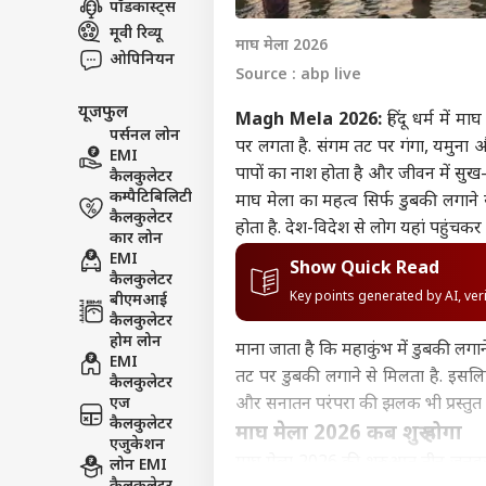
पॉडकास्ट्स
विश्व
मूवी रिव्यू
माघ मेला 2026
एडवर्टाइज विथ अस
ओपिनियन
Source : abp live
प्राइवेसी पॉलिसी
यूजफुल
कॉन्टैक्ट अस
Magh Mela 2026:
हिंदू धर्म में 
पर्सनल लोन
सेंड फीडबैक
पर लगता है. संगम तट पर गंगा, यमुना और 
EMI
चीन-
पापों का नाश होता है और जीवन में सुख-
कैलकुलेटर
अबाउट अस
क्या 
कम्पैटिबिलिटी
प्ला
क्रिके
माघ मेला का महत्व सिर्फ डुबकी लगाने 
करियर्स
कैलकुलेटर
होता है. देश-विदेश से लोग यहां पहुंचकर 
कार लोन
EMI
Show Quick Read
कैलकुलेटर
Key points generated by AI, ve
बीएमआई
कैलकुलेटर
ऋषभ 
होम लोन
माना जाता है कि महाकुंभ में डुबकी लगान
ईशा
EMI
LOGIN
चाहि
तट पर डुबकी लगाने से मिलता है. इसलिए
कैलकुलेटर
में 
एज
और सनातन परंपरा की झलक भी प्रस्तुत 
कैलकुलेटर
माघ मेला 2026 कब शुरू होगा
एजुकेशन
माघ मेला 2026 की शुरुआत तीन जनवरी 
लोन EMI