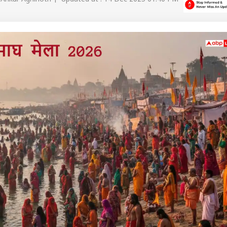
 कार्नर
 आर्टिकल्स
टॉप रील्स