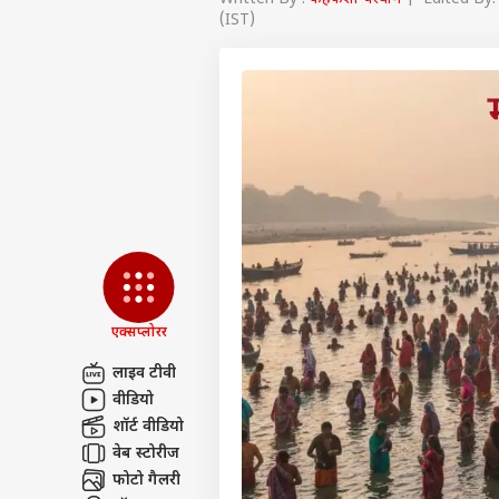
(IST)
एक्सप्लोरर
लाइव टीवी
वीडियो
पर्सनल
शॉर्ट वीडियो
वेब स्टोरीज
टॉप
फोटो गैलरी
हॅलो गेस्ट