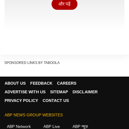
और पढ़ें
SPONSORED LINKS BY TABOOLA
ABOUT US
FEEDBACK
CAREERS
ADVERTISE WITH US
SITEMAP
DISCLAIMER
PRIVACY POLICY
CONTACT US
अमेरिका की संघीय पेंशन प्रणाली
ABP NEWS GROUP WEBSITES
Show Quick Read
Key points generated by AI, verified by newsroom
ABP Network
ABP Live
ABP न्यूज़